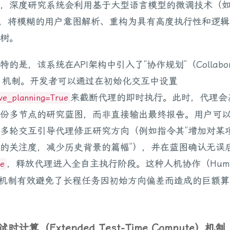
，深度研究系统会利用基于大型语言模型的微调技术（
tRL），将模糊的用户意图解析、重构为具有高度执行性和逻
树。
特的是，该系统在API架构中引入了“协作规划”（Collabora
ing）机制。开发者可以通过在初始化交互中设置
来截断代理的即时执行。此时，代理会
ive_planning=True
份多节点的研究蓝图，而非直接输出最终报告。用户可
多轮交互引导代理修正研究方向（例如指令其“增加对某
的关注度，减少历史背景的篇幅”），并在蓝图确认无误
，释放代理进入全自主执行阶段。这种人机协作（Human
se
oop）机制有效避免了长程任务因初始方向偏差而造成的巨额
试时计算（Extended Test-Time Compute）机制