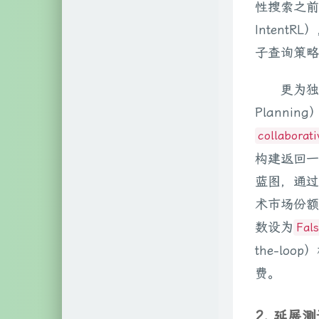
性搜索之前
Inten
子查询策略
更为独
Plann
collaborat
构建返回一
蓝图，通过
术市场份额
数设为
Fal
the-l
费。
2. 延展测