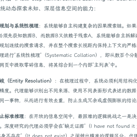
统动态探索未知、深层信息空间的能力：
规划与系统性梳理
：系统能够自主构建复杂的因果搜索链。如果
必须先获知数据B，而数据B又依赖于线索A，系统能够自主拆解
规划连续的搜索请求，并在整个搜索长视距内保持上下文的严格
进行“系统性梳理”（Systematic Collation），即从数百个
网页中提取零碎信息，将其综合到一个内部“主列表”中。
Entity Resolution）
：在梳理过程中，系统必须利用结构
精度。代理能够识别出不同来源、使用不同表面形式表述的数据
同一事物，从而进行有效去重，防止生成冗余或虚假膨胀的结论
止标准推理
：在开放的信息空间中，最困难的逻辑挑战之一是决
深度研究的代理必须学会在“缺乏证据”（I have not found it 
身不存在”（It does not exist）之间做出精准的逻辑区分。