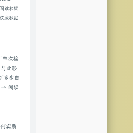
阅读和提
权威数据
“单次检
流。与此形
的“多步自
）→ 阅读
任何实质