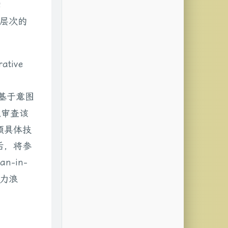
如
辑层次的
tive
基于意图
以审查该
项具体技
后，将参
-in-
算力浪