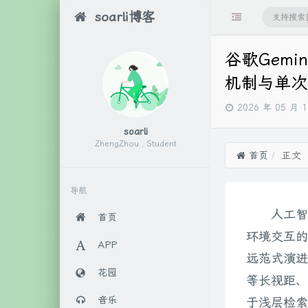
soarli博客
谷歌Gemi
机制与单次
发
2026 年 05 月 
布
soarli
时
ZhengZhou , Student
间：
首页
正文
导航
人工智
首页
环境交互的多步
APP
远范式演进
花园
等长视距、
音乐
于浅层检索