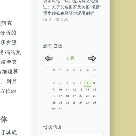
资本深化、认知重构与文化演
数:
进：关于发达国家及美国“懒惰”
现象的社会经济学深度剖析
评
浏
0
536
度研究
论
览
数：
次
合分析的
数:
入多步强
迷你日历
及服务端的复
消歧与交
与推理算
），对其
全方位的
变体
博客信息
赖于其底