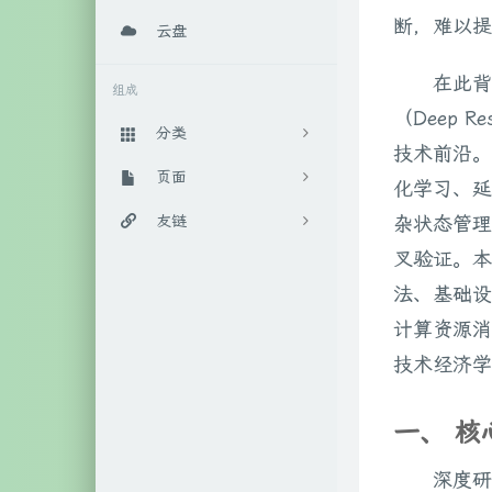
断，难以提
云盘
在此背
组成
（Deep
分类
技术前沿。
日常随笔
页面
289
化学习、延展
实用教程
百宝箱
友链
杂状态管理
88
叉验证。本
算法相关
后花园
IT工作室官网
4
法、基础设施
数学相关
时光机
柒年的博客
9
计算资源消
人工智能
关于我
Anoyer博客
45
技术经济学
生活相关
随手记
LaoKey's Blog
17
一、 核
笔记相关
46
深度研
系统相关
111