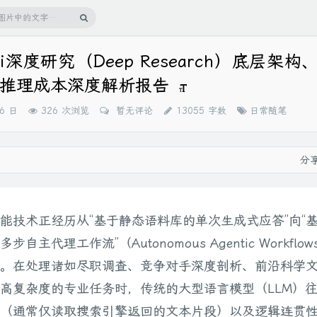
ni深度研究（Deep Research）底层架
推理成本深度解析报告
分
16 日
326 次浏览
暂无评论
13055 字数
日常随笔
类：
分
能技术正经历从“基于静态语料库的单次生成式应答”向“
自主代理工作流”（Autonomous Agentic Workflo
。在处理诸如尽职调查、竞争对手深度剖析、前沿科学
高复杂度的专业任务时，传统的大型语言模型（LLM）
（通常仅读取搜索引擎返回的文本片段）以及逻辑连贯