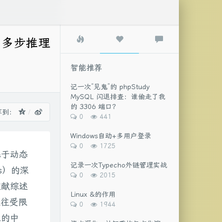
热
智
最
构、多步推理
门
能
新
文
推
评
章
荐
论
智能推荐
记一次“见鬼”的 phpStudy
MySQL 闪退排查：谁偷走了我
的 3306 端口？
享到：
评
浏
0
441
论
览
数：
次
Windows自动+多用户登录
数:
评
浏
0
1725
基于动态
论
览
数：
次
记录一次Typecho外链管理实战
ws）的深
数:
评
浏
0
2015
论
览
文献综述
数：
次
Linux &的作用
往往受限
数:
评
浏
0
1944
论
览
性的中
数：
次