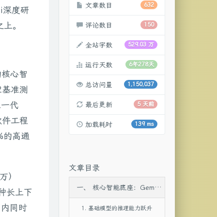
文章数目
632
i深度研
型之上。
评论数目
150
全站字数
529.03 万
运行天数
6年278天
的核心智
总访问量
1,150,037
2基准测
上一代
最后更新
5 天前
软件工程
加载耗时
139 ms
6%的高通
文章目录
0万）
一、 核心智能底座：Gemini 3.1 Pro及其系统级变体
这种长上下
期内同时
1. 基础模型的推理能力跃升