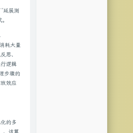
了“延展测
式。
本
台消耗大量
我反思、
进行逻辑
理步骤的
缩放效应
优化的多
ch）。该算