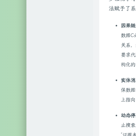
法赋予了系
因果链
数据C
关系，
要求代理
构化的
实体消歧（
保数据
上指向
动态停
止搜索。
“证据本