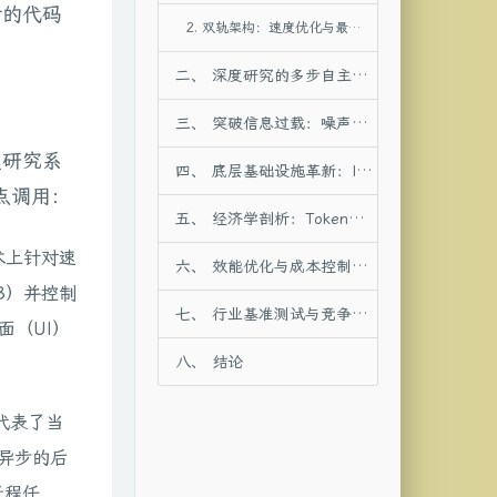
行的代码
2. 双轨架构：速度优化与最大全面性配置
二、 深度研究的多步自主推理与执行机制
三、 突破信息过载：噪声过滤与来源权威性验证
度研究系
四、 底层基础设施革新：Interactions API与远程计算操作系统
端点调用：
五、 经济学剖析：Token消耗模型与单次推理成本核算
术上针对速
六、 效能优化与成本控制策略
B）并控制
七、 行业基准测试与竞争格局分析
面（UI）
八、 结论
代表了当
异步的后
长程任