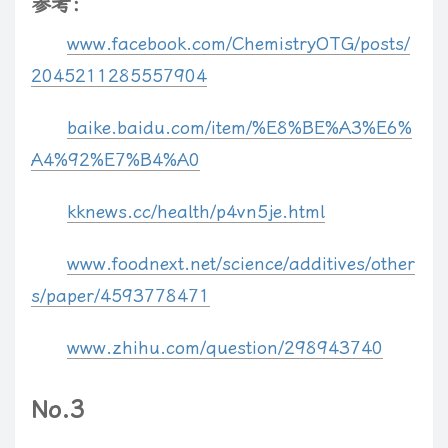
参考：
www.facebook.com/ChemistryOTG/posts/
2045211285557904
baike.baidu.com/item/%E8%BE%A3%E6%
A4%92%E7%B4%A0
kknews.cc/health/p4vn5je.html
www.foodnext.net/science/additives/other
s/paper/4593778471
www.zhihu.com/question/298943740
No.3