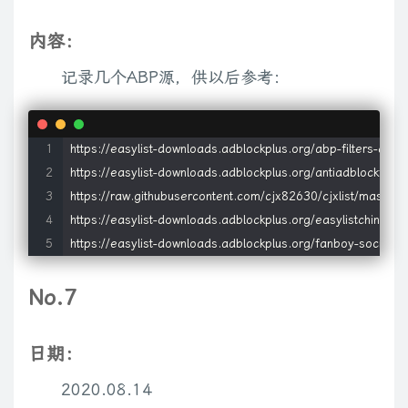
内容：
记录几个ABP源，供以后参考：
https://easylist-downloads.adblockplus.org/abp-filters-anti-cv
https://easylist-downloads.adblockplus.org/antiadblockfilters.
https://raw.githubusercontent.com/cjx82630/cjxlist/master/c
https://easylist-downloads.adblockplus.org/easylistchina+easy
https://easylist-downloads.adblockplus.org/fanboy-social.tx
No.7
日期：
2020.08.14