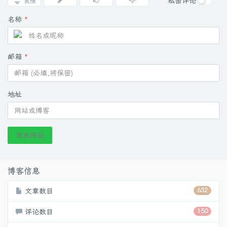
私密评论
表情
名称
*
server
{
listen
12501
;
server_name
  liao
.
com
;
邮箱
*
rewrite
"^/(.*)$"
https
:
/
/
www
.
ipaddress
.
com
/
$
1
break
;
}
地址
#正向代理中，如果客户机不能直接与目标服务器通信，则应当
#一个失败的例子，bl.com仅服务器端可访问，用这种http代
发表评论
server
{
listen
12502
;
server_name
  liao
.
com
;
博客信息
location
/
文章数目
632
{
proxy_pass
http
:
/
/
bl
.
com
;
评论数目
150
}