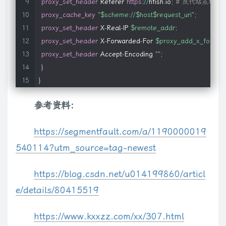
proxy_set_header
 Referer 
https
:
/
/
hfish
.
io
;
# 反代站点地址
proxy_cache_key
"$scheme://$host$request_uri"
;
proxy_pass
192.168
.106
.131
:
80
;
proxy_set_header
 X
-
Real
-
IP 
$remote_addr
;
proxy_set_header
 X
-
Forwarded
-
For 
$proxy_add_x_forwar
proxy_buffer_size
512
k
;
proxy_set_header
 Accept
-
Encoding 
""
;
}
proxy_connect_timeout
30
s
;
}
proxy_timeout
30
s
;
参考资料：
#allow 127.0.0.0/24;
https://segmentfault.com/a/1190000019
540114?utm_source=tag-newest
#deny all;
https://blog.csdn.net/u014199860/articl
}
e/details/80415519
}
https://www.kxxzz.com/xx/307.html