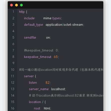
}
http
{
server
{
include
       mime
.
types
;
listen
80
;
default_type
  application
/
octet
-
stream
;
server_name
  dn120
.
com
;
sendfile
        on
;
location
/
{
root
   C
:
/
wwww
/
;
#keepalive_timeout  0;
index
index
.
html 
index
.
htm
;
keepalive_timeout
65
;
}
#同一端口通过location同时实现多位代理（包括本机代理和正
error_page
500
502
503
504
/
50
x
.
html
;
server
{
location
=
/
50
x
.
html 
{
listen
82
;
root
   html
;
server_name
  localhost
;
}
# 这个location表示将localhost:82请求 转发到index.h
}
location
/
{
root
   html
;