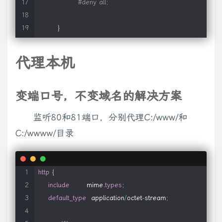
#deny all;
}
server
{
代理本机
listen
12308
;
变端口号，不变域名的解决方案
proxy_pass
192.168
.106
.131
:
80
;
监听80和81端口，分别代理C:/www/和
proxy_buffer_size
512
k
;
C:/wwww/目录
proxy_connect_timeout
30
s
;
http
{
proxy_timeout
30
s
;
include
       mime
.
types
;
default_type
  application
/
octet
-
stream
;
#allow 127.0.0.0/24;