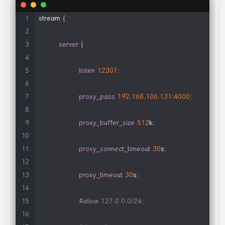
stream 
{
server
{
listen
12307
;
proxy_pass
192.168
.106
.131
:
4000
;
proxy_buffer_size
512
k
;
proxy_connect_timeout
30
s
;
proxy_timeout
30
s
;
#allow 127.0.0.0/24;