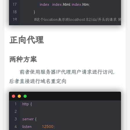
}
index
index
.
html 
index
.
htm
;
}
#这个location表示将localhost:82/dz/开头的请求 转发到h
location
/
dz 
{
proxy_pass
https
:
/
/
www
.
ipaddress
.
com
/
;
正向代理
}
error_page
500
502
503
504
/
50
x
.
html
;
location
=
/
50
x
.
html 
{
两种方案
root
   html
;
前者使用服务器IP代理用户请求进行访问，
}
}
后者直接进行域名重定向
# 在做请求转发时，主要注意proxy_pass后/符号的添加，不加/表示访问
}
http
{
server
{
listen
12500
;