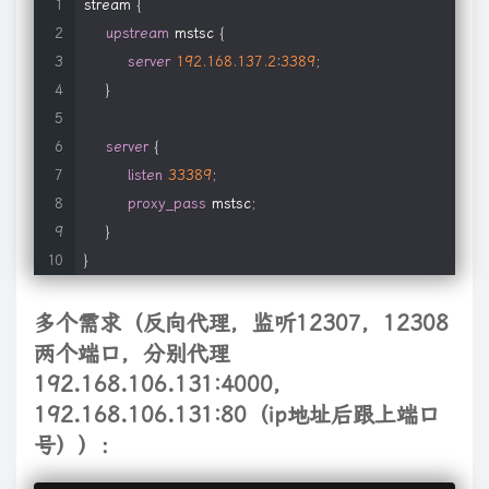
stream 
{
upstream
 mstsc 
{
server
192.168
.137
.2
:
3389
;
}
server
{
listen
33389
;
proxy_pass
 mstsc
;
}
}
多个需求（反向代理，监听12307，12308
两个端口，分别代理
192.168.106.131:4000，
192.168.106.131:80（ip地址后跟上端口
号））：