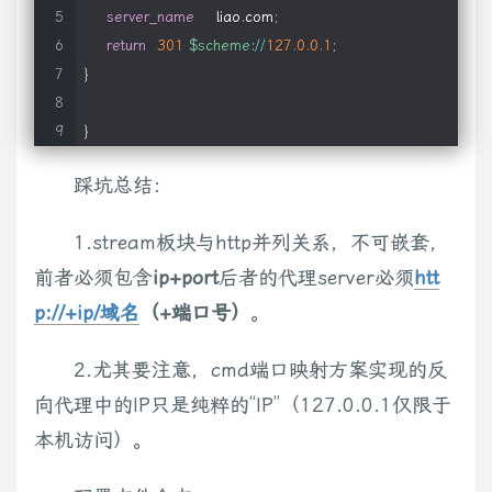
server_name
    liao
.
com
;
return
301
$scheme
:
/
/
127.0
.0
.1
;
}
}
踩坑总结：
1.stream板块与http并列关系，不可嵌套，
前者必须包含
ip+port
后者的代理server必须
htt
p://+ip/域名
（+端口号）
。
2.尤其要注意，cmd端口映射方案实现的反
向代理中的IP只是纯粹的“IP”（127.0.0.1仅限于
本机访问）。