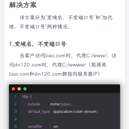
解决方案
}
该方案分为“变域名，不变端口号”和“加代
server
{
理，不变端口号”两种情况：
listen
81
;
server_name
  localhost
;
1.变域名，不变端口号
location
/
{
当客户访问liao.com时，代理C:/www/；访
root
   C
:
/
wwww
/
;
问dn120.com时，代理C:/wwww/（前提是
index
index
.
html 
index
.
htm
;
liao.com和dn120.com都指向服务器IP）
}
error_page
500
502
503
504
/
50
x
.
html
;
http
{
location
=
/
50
x
.
html 
{
include
root
       mime
   html
;
.
types
;
default_type
}
  application
/
octet
-
stream
;
}
}
sendfile
        on
;