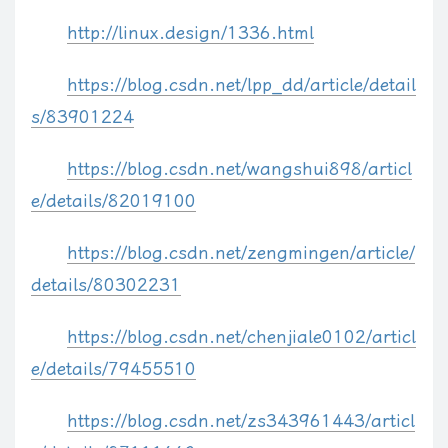
#代理本机，代理80和81端口，分别指向C:/www/和C:/wwww/
http://linux.design/1336.html
http
{
include
       mime
.
types
;
https://blog.csdn.net/lpp_dd/article/detail
default_type
  application
/
octet
-
stream
;
s/83901224
sendfile
        on
;
https://blog.csdn.net/wangshui898/articl
#keepalive_timeout  0;
e/details/82019100
keepalive_timeout
65
;
https://blog.csdn.net/zengmingen/article/
server
{
details/80302231
listen
80
;
server_name
  localhost
;
https://blog.csdn.net/chenjiale0102/articl
e/details/79455510
location
/
{
root
   C
:
/
www
/
;
https://blog.csdn.net/zs343961443/articl
index
index
.
html 
index
.
htm
;