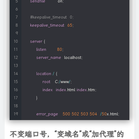
sendfile
        on
;
#deny all;
#keepalive_timeout  0;
}
keepalive_timeout
65
;
}
server
{
listen
80
;
server_name
  localhost
;
location
/
{
root
   C
:
/
www
/
;
index
index
.
html 
index
.
htm
;
}
error_page
500
502
503
504
/
50
x
.
html
;
location
=
/
50
x
.
html 
{
root
   html
;
不变端口号，“变域名”或“加代理”的
}