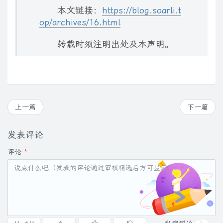
error_page
500
502
503
504
/
50
x
.
html
;
本文链接：
https://blog.soarli.t
location
=
/
50
x
.
html 
{
op/archives/16.html
root
   html
;
}
转载时须注明出处及本声明。
}
#正向代理，前者使用服务器IP代理用户请求进行访问，后者直
server
{
上一篇
下一篇
listen
12500
;
server_name
  liao
.
com
;
发表评论
location
/
评论
*
{
proxy_pass
https
:
/
/
www
.
ipaddress
.
com
/
;
#proxy_pass http://202.108.22.5;
}
}