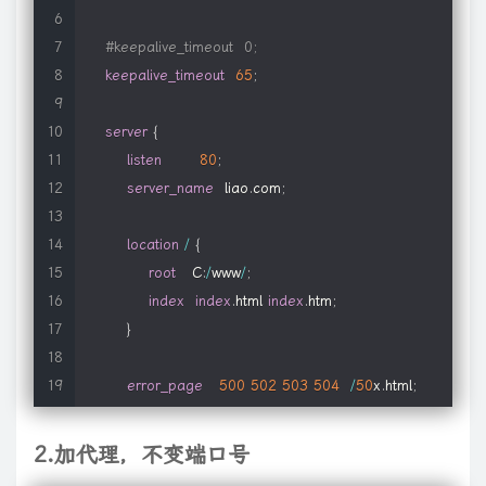
#keepalive_timeout  0;
keepalive_timeout
65
;
server
{
listen
80
;
server_name
  liao
.
com
;
location
/
{
root
   C
:
/
www
/
;
index
index
.
html 
index
.
htm
;
}
error_page
500
502
503
504
/
50
x
.
html
;
location
=
/
50
x
.
html 
{
root
   html
;
2.加代理，不变端口号
}