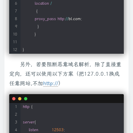
location
/
{
proxy_pass
http
:
/
/
bl
.
com
;
}
}
}
另外，若要阻断恶意域名解析，除了直接重
定向，还可以使用以下方案（把127.0.0.1换成
任意网站,不加
http://
）
http
{
server
{
listen
12503
;