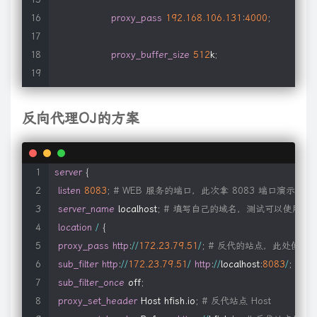
proxy_pass
192.168
.106
.131
:
4000
;
proxy_buffer_size
512
k
;
proxy_connect_timeout
30
s
;
反向代理OJ的方案
proxy_timeout
30
s
;
#allow 127.0.0.0/24;
server
{
listen
8083
;
# WEB 服务的端口，此次拿 8083 端口演示
#deny all;
server_name
 localhost
;
# 填写自己的域名，测试可以使用 local
location
/
{
}
proxy_pass
http
:
/
/
172.23
.79
.51
/
;
# 反代的站点，此处使用 HF
sub_filter
http
:
/
/
172.23
.79
.51
/
http
:
/
/
localhost
:
8083
/
;
# 
server
{
sub_filter_once
 off
;
proxy_set_header
 Host hfish
.
io
;
# 反代站点 Host
listen
12308
;