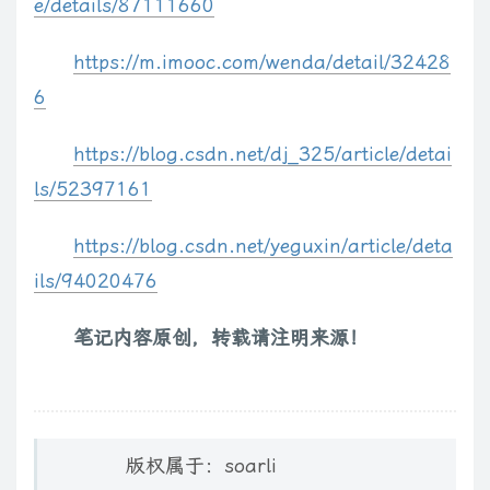
e/details/87111660
}
https://m.imooc.com/wenda/detail/32428
error_page
500
502
503
504
/
50
x
.
html
;
6
location
=
/
50
x
.
html 
{
root
   html
;
https://blog.csdn.net/dj_325/article/detai
}
}
ls/52397161
server
{
https://blog.csdn.net/yeguxin/article/deta
listen
81
;
ils/94020476
server_name
  localhost
;
笔记内容原创，转载请注明来源！
location
/
{
root
   C
:
/
wwww
/
;
index
index
.
html 
index
.
htm
;
}
版权属于：soarli