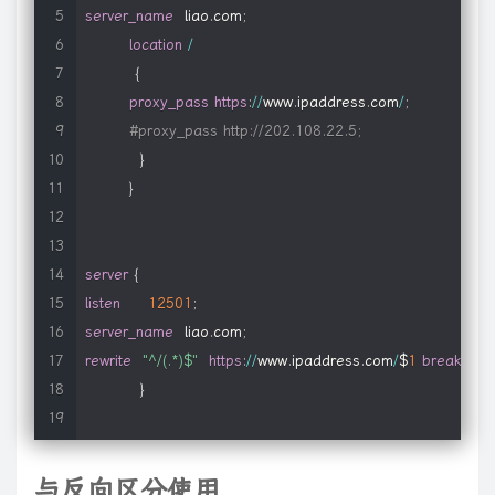
server_name
  liao
.
com
;
location
/
{
proxy_pass
https
:
/
/
www
.
ipaddress
.
com
/
;
#proxy_pass http://202.108.22.5;
}
}
server
{
listen
12501
;
server_name
  liao
.
com
;
rewrite
"^/(.*)$"
https
:
/
/
www
.
ipaddress
.
com
/
$
1
break
;
}
}
与反向区分使用