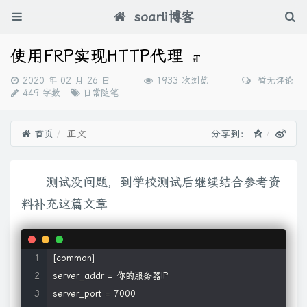
soarli博客
使用FRP实现HTTP代理
发
2020 年 02 月 26 日
1933 次浏览
暂无评论
布
分
449 字数
日常随笔
时
类：
间：
首页
正文
分享到：
测试没问题，到学校测试后继续结合参考资
料补充这篇文章
[common]

server_addr = 你的服务器IP 

server_port = 7000
