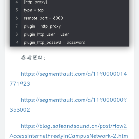
[http_proxy]

type = tcp

remote_port = 6000

plugin = http_proxy

plugin_http_user = user

plugin_http_passwd = password
参考资料：
https://segmentfault.com/a/1190000014
771923
https://segmentfault.com/a/1190000009
353002
https://blog.safeandsound.cn/post/How2
AccessInternetFreelyInCampusNetwork-2.htm