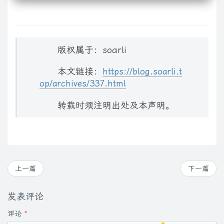
[HKEY_CLASSES_ROOT\Drive\shell\OpenCmdHere\command]
@="cmd.exe /s /k pushd \"%V\""

版权属于：soarli
[HKEY_CLASSES_ROOT\LibraryFolder\background\shell\Ope
@="open cmd here"

本文链接：
https://blog.soarli.t
"Icon"="cmd.exe"

op/archives/337.html
转载时须注明出处及本声明。
[HKEY_CLASSES_ROOT\LibraryFolder\background\shell\Op
@="cmd.exe /s /k pushd \"%V\""
上一篇
下一篇
发表评论
评论
*