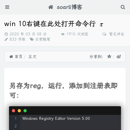
soarli博客
win 10右键在此处打开命令行
发
2020 年 03 月 08 日
1910 次浏览
暂无评论
布
分
833 字数
日常随笔
时
类：
间：
首页
正文
分享到：
另存为reg，运行，添加到注册表即
可：
Windows Registry Editor Version 5.00
