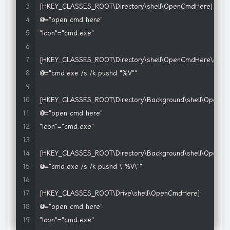
[HKEY_CLASSES_ROOT\Directory\shell\OpenCmdHere]

@="open cmd here"

"Icon"="cmd.exe"

[HKEY_CLASSES_ROOT\Directory\shell\OpenCmdHere\comm
@="cmd.exe /s /k pushd "%V""

[HKEY_CLASSES_ROOT\Directory\Background\shell\OpenCm
@="open cmd here"

"Icon"="cmd.exe"

[HKEY_CLASSES_ROOT\Directory\Background\shell\OpenC
@="cmd.exe /s /k pushd \"%V\""

[HKEY_CLASSES_ROOT\Drive\shell\OpenCmdHere]

@="open cmd here"

"Icon"="cmd.exe"
