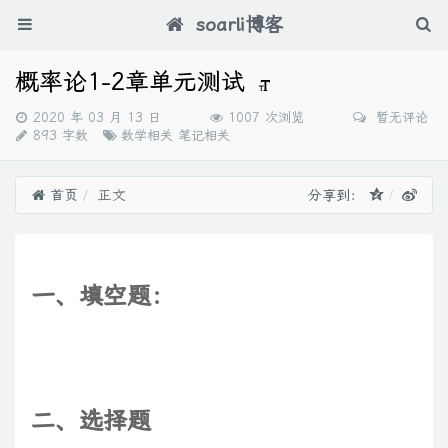
soarli博客
概率论1-2章单元测试
发
2020 年 03 月 13 日
1007 次浏览
暂无评论
布
分
893 字数
数学相关
笔记相关
时
类：
间：
首页
正文
分享到：
一、填空题：
二、选择题