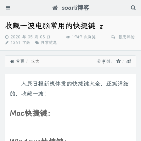
soarli博客
收藏一波电脑常用的快捷键
发
2020 年 05 月 08 日
1949 次浏览
暂无评论
布
分
1361 字数
日常随笔
时
类：
间：
首页
正文
分享到：
人民日报新媒体发的快捷键大全，还挺详细
的，收藏一波！
Mac快捷键：