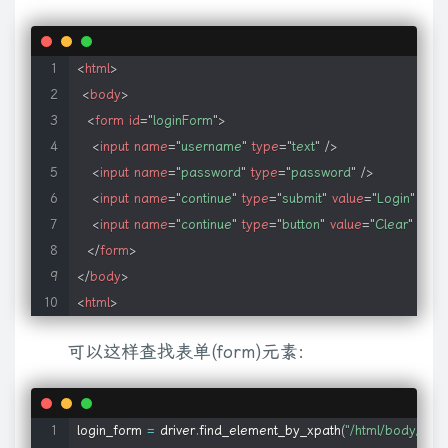
<
html
>
<
body
>
<
form
id
=
"
loginForm
"
>
<
input
name
=
"
username
"
type
=
"
text
"
/>
<
input
name
=
"
password
"
type
=
"
password
"
/>
<
input
name
=
"
continue
"
type
=
"
submit
"
value
=
"
Login
"
/>
<
input
name
=
"
continue
"
type
=
"
button
"
value
=
"
Clear
"
/>
</
form
>
</
body
>
<
html
>
可以这样查找表单(form)元素:
login_form 
=
 driver
.
find_element_by_xpath
(
"/html/body/form