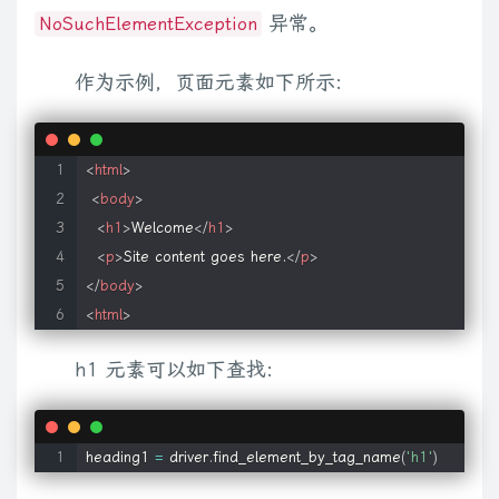
异常。
NoSuchElementException
作为示例，页面元素如下所示:
<
html
>
<
body
>
<
h1
>
Welcome
</
h1
>
<
p
>
Site content goes here.
</
p
>
</
body
>
<
html
>
h1 元素可以如下查找:
heading1 
=
 driver
.
find_element_by_tag_name
(
'h1'
)