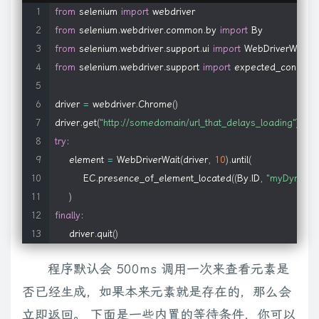
from
 selenium 
import
from
 selenium
.
webdriver
.
common
.
by 
import
from
 selenium
.
webdriver
.
support
.
ui 
import
from
 selenium
.
webdriver
.
support 
import
 expected_condition
driver 
=
 webdriver
.
Chrome
(
)
driver
.
get
(
"http://somedomain/url_that_delays_loading"
)
try
:
    element 
=
 WebDriverWait
(
driver
,
10
)
.
until
(
        EC
.
presence_of_element_located
(
(
By
.
ID
,
"myDynamic
)
finally
:
    driver
.
quit
(
)
程序默认会 500ms 调用一次来查看元素是
否已经生成，如果本来元素就是存在的，那么会
立即返回。 下面是一些内置的等待条件，你可以