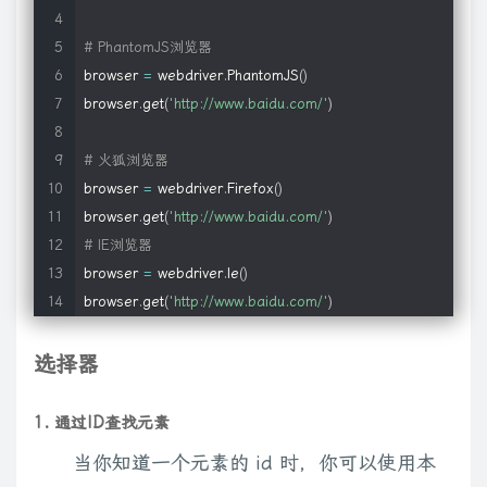
# PhantomJS浏览器
browser 
=
 webdriver
.
PhantomJS
(
)
browser
.
get
(
'http://www.baidu.com/'
)
# 火狐浏览器
browser 
=
 webdriver
.
Firefox
(
)
browser
.
get
(
'http://www.baidu.com/'
)
# IE浏览器
browser 
=
 webdriver
.
Ie
(
)
browser
.
get
(
'http://www.baidu.com/'
)
选择器
1. 通过ID查找元素
当你知道一个元素的 id 时，你可以使用本