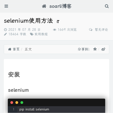
soarli博客
selenium使用方法
发
2021 年 07 月 28 日
1669 次浏览
暂无评论
布
分
18464 字数
实用教程
时
类：
间：
首页
正文
分享到：
安装
selenium
pip install selenium