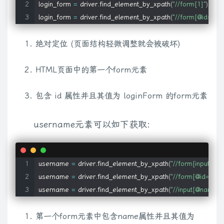
login_form 
=
 driver
.
find_element_by_xpath
(
"//form[1]"
)
login_form 
=
 driver
.
find_element_by_xpath
(
"//form[@id='log
绝对定位 (页面结构轻微调整就会被破坏)
HTML页面中的第一个form元素
包含 id 属性并且其值为 loginForm 的form元素
username元素可以如下获取:
username 
=
 driver
.
find_element_by_xpath
(
"//form[input/@
username 
=
 driver
.
find_element_by_xpath
(
"//form[@id='logi
username 
=
 driver
.
find_element_by_xpath
(
"//input[@name=
第一个form元素中包含name属性并且其值为