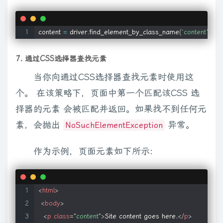
content 
=
 driver
.
find_element_by_class_name
(
'content'
)
7. 通过CSS选择器查找元素
当你向通过CSS选择器查找元素时使用这
个。 在该策略下，页面中第一个匹配该CSS 选
择器的元素 会被匹配并返回。如果找不到任何元
素，会抛出
异常。
NoSuchElementException
作为示例，页面元素如下所示:
<
html
>
<
body
>
<
p
class
=
"
content
"
>
Site content goes here.
</
p
>