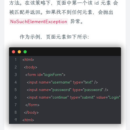
方法。在该策略下，页面中第一个该 id 元素 会
被匹配并返回。如果找不到任何元素，会抛出
异常。
NoSuchElementException
作为示例，页面元素如下所示:
<
html
>
<
body
>
<
form
id
=
"
loginForm
"
>
<
input
name
=
"
username
"
type
=
"
text
"
/>
<
input
name
=
"
password
"
type
=
"
password
"
/>
<
input
name
=
"
continue
"
type
=
"
submit
"
value
=
"
Login
"
/>
</
form
>
</
body
>
<
html
>