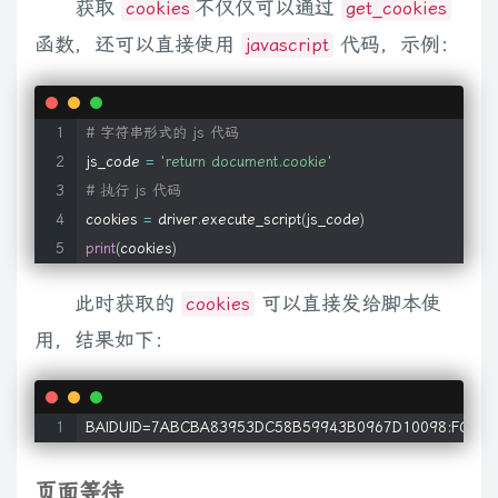
获取
不仅仅可以通过
cookies
get_cookies
函数，还可以直接使用
代码，示例：
javascript
# 字符串形式的 js 代码
js_code 
=
'return document.cookie'
# 执行 js 代码
cookies 
=
 driver
.
execute_script
(
js_code
)
print
(
cookies
)
此时获取的
可以直接发给脚本使
cookies
用，结果如下：
BAIDUID=7ABCBA83953DC58B59943B0967D10098:FG=1; B
页面等待