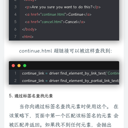
<
p
>
Are you sure you want to do this?
</
p
>
<
a
href
=
"
continue.html
"
>
Continue
</
a
>
<
a
href
=
"
cancel.html
"
>
Cancel
</
a
>
</
body
>
<
html
>
continue.html 超链接可以被这样查找到:
continue_link 
=
 driver
.
find_element_by_link_text
(
'Continue'
)
continue_link 
=
 driver
.
find_element_by_partial_link_text
(
'Cont
5. 通过标签名查找元素
当你向通过标签名查找元素时使用这个。 在
该策略下，页面中第一个匹配该标签名的元素 会
被匹配并返回。如果找不到任何元素，会抛出