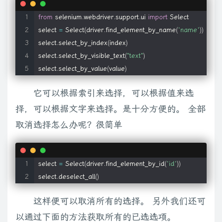
from
 selenium
.
webdriver
.
support
.
ui 
import
 Select

select 
=
 Select
(
driver
.
find_element_by_name
(
'name'
)
)
select
.
select_by_index
(
index
)
select
.
select_by_visible_text
(
"text"
)
select
.
select_by_value
(
value
)
它可以根据索引来选择，可以根据值来选
择，可以根据文字来选择。是十分方便的。 全部
取消选择怎么办呢？很简单
select 
=
 Select
(
driver
.
find_element_by_id
(
'id'
)
)
select
.
deselect_all
(
)
这样便可以取消所有的选择。 另外我们还可
以通过下面的方法获取所有的已选选项。