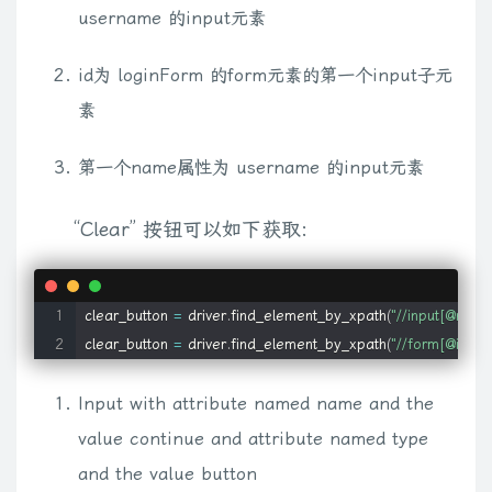
username 的input元素
id为 loginForm 的form元素的第一个input子元
素
第一个name属性为 username 的input元素
“Clear” 按钮可以如下获取:
clear_button 
=
 driver
.
find_element_by_xpath
(
"//input[@name
clear_button 
=
 driver
.
find_element_by_xpath
(
"//form[@id='l
Input with attribute named name and the
value continue and attribute named type
and the value button