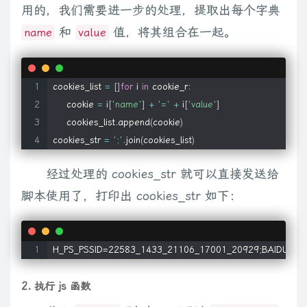
用的，我们需要进一步的处理，提取出每个字典
和
值，将其组合在一起。
name
value
cookies_list 
=
[
]
for
 i 
in
 cookie_r
:
    cookie 
=
 i
[
'name'
]
+
'='
+
 i
[
'value'
]
    cookies_list
.
append
(
cookie
)
cookies_str 
=
';'
.
join
(
cookies_list
)
经过处理的 cookies_str 就可以直接发送给
脚本使用了，打印出 cookies_str 如下：
H_PS_PSSID=22583_1433_21106_17001_20929;BAIDUID
2. 执行 js 函数