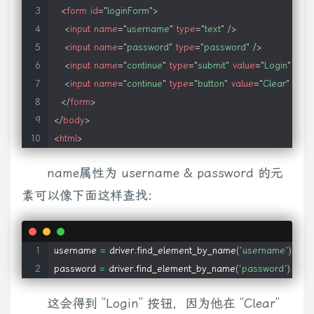
<
form
id
=
"
loginForm
"
>
<
input
name
=
"
username
"
type
=
"
text
"
/>
<
input
name
=
"
password
"
type
=
"
password
"
/>
<
input
name
=
"
continue
"
type
=
"
submit
"
value
=
"
Login
"
/>
<
input
name
=
"
continue
"
type
=
"
button
"
value
=
"
Clear
"
/>
</
form
>
</
body
>
<
html
>
name属性为 username & password 的元
素可以像下面这样查找:
username 
=
 driver
.
find_element_by_name
(
'username'
)
password 
=
 driver
.
find_element_by_name
(
'password'
)
这会得到 “Login” 按钮，因为他在 “Clear”