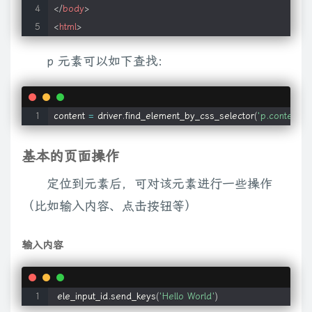
</
body
>
<
html
>
p 元素可以如下查找:
content 
=
 driver
.
find_element_by_css_selector
(
'p.content'
)
基本的页面操作
定位到元素后，可对该元素进行一些操作
（比如输入内容、点击按钮等）
输入内容
 ele_input_id
.
send_keys
(
'Hello World'
)