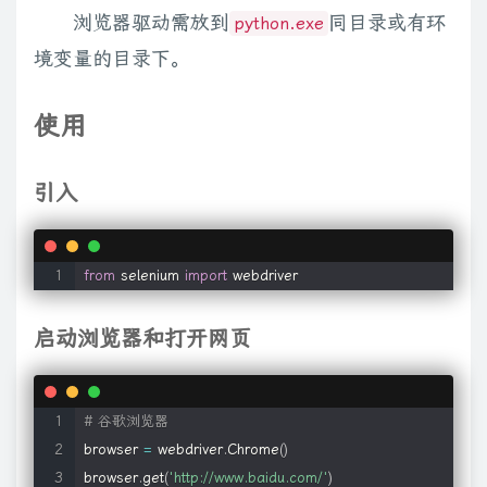
浏览器驱动需放到
同目录或有环
python.exe
境变量的目录下。
使用
引入
from
 selenium 
import
 webdriver
启动浏览器和打开网页
# 谷歌浏览器
browser 
=
 webdriver
.
Chrome
(
)
browser
.
get
(
'http://www.baidu.com/'
)