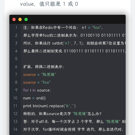
value，值只能是 1 或 0
注：如果在Redis中有一个对应： n1 
=
"foo"
，

那么字符串foo的二进制表示为：01100110 01101111 011011
所以，如果执行 setbit
(
'n1'
, 7, 1
)
，则就会将第7位设置为1，

那么最终二进制则变成 01100111 01101111 01101111，即
source
=
"陈思维"
source
=
"foo"
for
 i 
in
 source:

num 
=
 ord
(
i
)
print bin
(
num
)
.replace
(
'b'
,
''
)
特别的，如果source是汉字 
"陈思维"
怎么办？

答：对于utf-8，每一个汉字占 3 个字节，那么 
"陈思维"
 则有 9
对于汉字，for循环时候会按照 字节 迭代，那么在迭代时，将