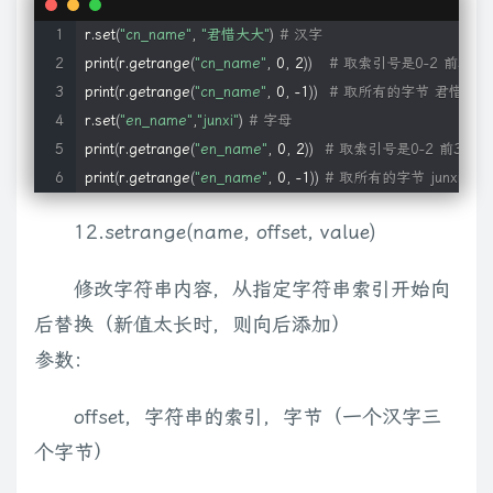
r.set
(
"cn_name"
, 
"君惜大大"
)
# 汉字
print
(
r.getrange
(
"cn_name"
, 0, 2
))
# 取索引号是0-2 前3
print
(
r.getrange
(
"cn_name"
, 0, -1
))
# 取所有的字节 君惜大大
r.set
(
"en_name"
,
"junxi"
)
# 字母
print
(
r.getrange
(
"en_name"
, 0, 2
))
# 取索引号是0-2 前3位
print
(
r.getrange
(
"en_name"
, 0, -1
))
# 取所有的字节 junxi 切
12.setrange(name, offset, value)
修改字符串内容，从指定字符串索引开始向
后替换（新值太长时，则向后添加）
参数：
offset，字符串的索引，字节（一个汉字三
个字节）