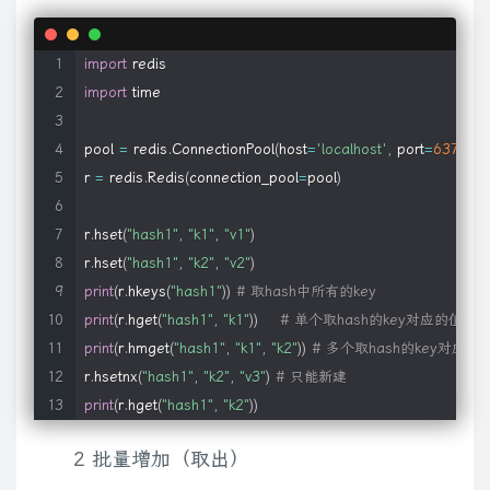
import
import
time
pool 
=
 redis
.
ConnectionPool
(
host
=
'localhost'
,
 port
=
6379
,
 d
r 
=
 redis
.
Redis
(
connection_pool
=
pool
)
r
.
hset
(
"hash1"
,
"k1"
,
"v1"
)
r
.
hset
(
"hash1"
,
"k2"
,
"v2"
)
print
(
r
.
hkeys
(
"hash1"
)
)
# 取hash中所有的key
print
(
r
.
hget
(
"hash1"
,
"k1"
)
)
# 单个取hash的key对应的值
print
(
r
.
hmget
(
"hash1"
,
"k1"
,
"k2"
)
)
# 多个取hash的key对应的
r
.
hsetnx
(
"hash1"
,
"k2"
,
"v3"
)
# 只能新建
print
(
r
.
hget
(
"hash1"
,
"k2"
)
)
2 批量增加（取出）