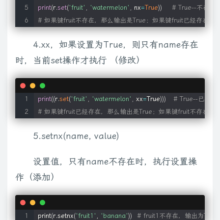
print
(
r
.
set
(
'fruit'
,
'watermelon'
,
 nx
=
True
)
)
# True--不存在
# 如果键fruit不存在，那么输出是True；如果键fruit已经存在，
4.xx，如果设置为True，则只有name存在
时，当前set操作才执行 （修改）
print
(
(
r
.
set
(
'fruit'
,
'watermelon'
,
 xx
=
True
)
)
)
# True--已经存
# 如果键fruit已经存在，那么输出是True；如果键fruit不存在，
5.setnx(name, value)
设置值，只有name不存在时，执行设置操
作（添加）
print
(
r.setnx
(
'fruit1'
, 
'banana'
))
# fruit1不存在，输出为True