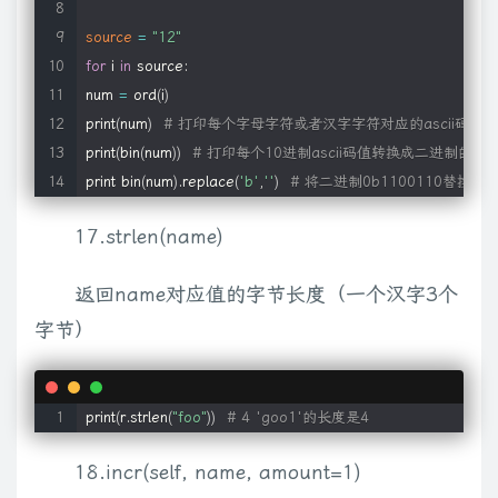
source
=
"12"
for
 i 
in
 source:

num 
=
 ord
(
i
)
print
(
num
)
# 打印每个字母字符或者汉字字符对应的ascii码值 f-102
print
(
bin
(
num
))
# 打印每个10进制ascii码值转换成二进制的值 
print bin
(
num
)
.replace
(
'b'
,
''
)
# 将二进制0b1100110替换成01
17.strlen(name)
返回name对应值的字节长度（一个汉字3个
字节）
print
(
r.strlen
(
"foo"
))
# 4 'goo1'的长度是4
18.incr(self, name, amount=1)