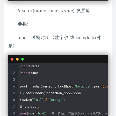
6.setex(name, time, value) 设置值
参数：
time，过期时间（数字秒 或 timedelta对
象）
import
import
time
pool 
=
 redis
.
ConnectionPool
(
host
=
'localhost'
,
 port
=
6379
,
 d
r 
=
 redis
.
Redis
(
connection_pool
=
pool
)
r
.
setex
(
"fruit2"
,
5
,
"orange"
)
time
.
sleep
(
5
)
print
(
r
.
get
(
'fruit2'
)
)
# 5秒后，取值就从orange变成None