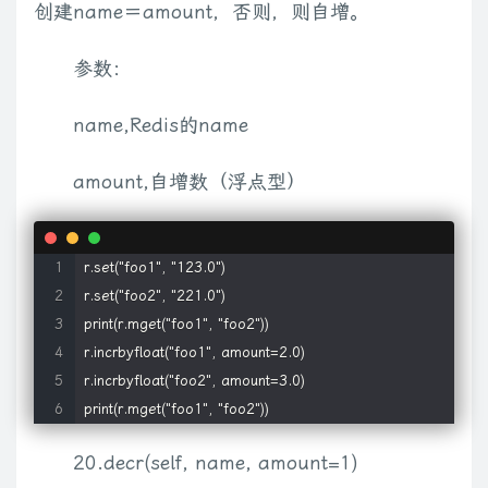
创建name＝amount，否则，则自增。
参数：
name,Redis的name
amount,自增数（浮点型）
r.set("foo1", "123.0")

r.set("foo2", "221.0")

print(r.mget("foo1", "foo2"))

r.incrbyfloat("foo1", amount=2.0)

r.incrbyfloat("foo2", amount=3.0)

print(r.mget("foo1", "foo2"))
20.decr(self, name, amount=1)