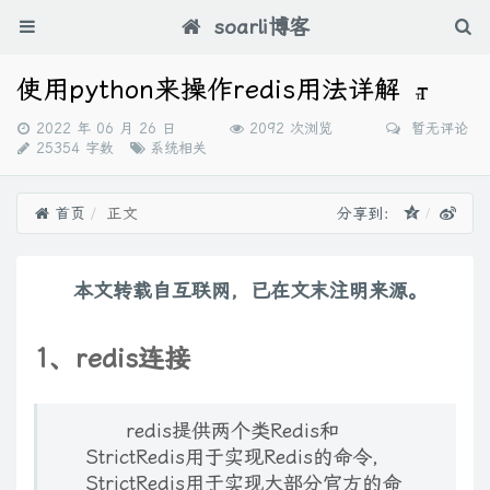
soarli博客
使用python来操作redis用法详解
发
2022 年 06 月 26 日
2092 次浏览
暂无评论
布
分
25354 字数
系统相关
时
类：
间：
首页
正文
分享到：
本文转载自互联网，已在文末注明来源。
1、redis连接
redis提供两个类Redis和
StrictRedis用于实现Redis的命令，
StrictRedis用于实现大部分官方的命