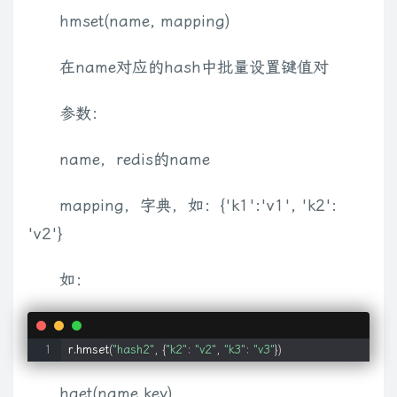
hmset(name, mapping)
在name对应的hash中批量设置键值对
参数：
name，redis的name
mapping，字典，如：{'k1':'v1', 'k2':
'v2'}
如：
r.hmset
(
"hash2"
, 
{
"k2"
:
"v2"
, 
"k3"
:
"v3"
}
)
hget(name,key)