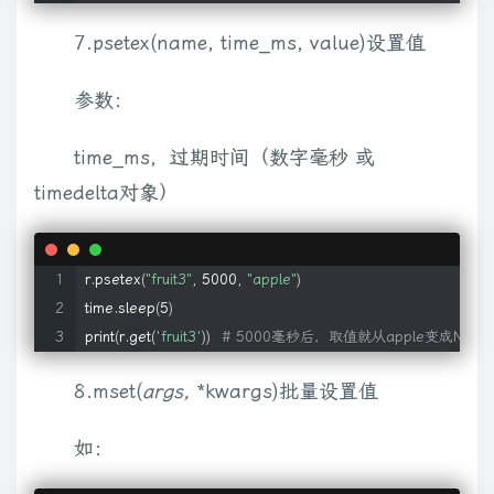
7.psetex(name, time_ms, value)设置值
参数：
time_ms，过期时间（数字毫秒 或
timedelta对象）
r.psetex
(
"fruit3"
, 5000, 
"apple"
)
time.sleep
(
5
)
print
(
r.get
(
'fruit3'
))
# 5000毫秒后，取值就从apple变成None
8.mset(
args,
*kwargs)批量设置值
如：