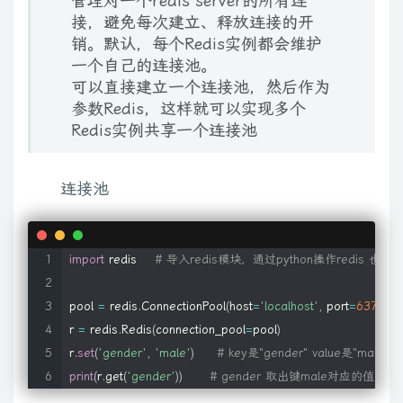
管理对一个redis server的所有连
接，避免每次建立、释放连接的开
销。默认，每个Redis实例都会维护
一个自己的连接池。
可以直接建立一个连接池，然后作为
参数Redis，这样就可以实现多个
Redis实例共享一个连接池
连接池
import
 redis    
# 导入redis模块，通过python操作redis
pool 
=
 redis
.
ConnectionPool
(
host
=
'localhost'
,
 port
=
6379
,
 d
r 
=
 redis
.
Redis
(
connection_pool
=
pool
)
r
.
set
(
'gender'
,
'male'
)
# key是"gender" value是"mal
print
(
r
.
get
(
'gender'
)
)
# gender 取出键male对应的值