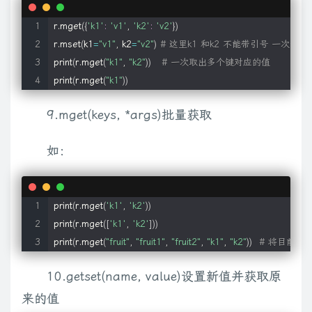
r.mget
(
{
'k1'
:
'v1'
, 
'k2'
:
'v2'
}
)
r.mset
(
k1
=
"v1"
, k2
=
"v2"
)
# 这里k1 和k2 不能带引号 一次设
print
(
r.mget
(
"k1"
, 
"k2"
))
# 一次取出多个键对应的值
print
(
r.mget
(
"k1"
))
9.mget(keys, *args)批量获取
如：
print
(
r.mget
(
'k1'
, 
'k2'
))
print
(
r.mget
(
[
'k1'
, 
'k2'
]
))
print
(
r.mget
(
"fruit"
, 
"fruit1"
, 
"fruit2"
, 
"k1"
, 
"k2"
))
# 将目前r
10.getset(name, value)设置新值并获取原
来的值