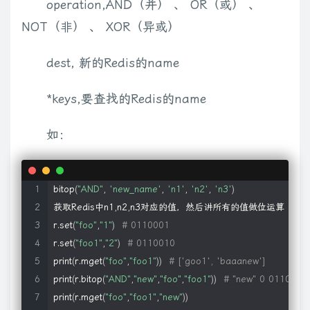
operation,AND（并） 、 OR（或） 、
NOT（非） 、 XOR（异或）
dest, 新的Redis的name
*keys,要查找的Redis的name
如：
bitop
(
"AND"
, 
'new_name'
, 
'n1'
, 
'n2'
, 
'n3'
)
获取Redis中n1,n2,n3对应的值，然后讲所有的值做位运算（求并
r.set
(
"foo"
,
"1"
)
# 0110001
r.set
(
"foo1"
,
"2"
)
# 0110010
print
(
r.mget
(
"foo"
,
"foo1"
))
# ['goo1', 'baaanew']
print
(
r.bitop
(
"AND"
,
"new"
,
"foo"
,
"foo1"
))
# "new" 0 0110000
print
(
r.mget
(
"foo"
,
"foo1"
,
"new"
))