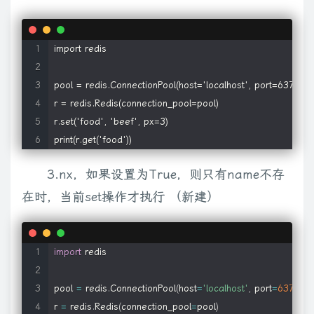
import redis

pool = redis.ConnectionPool(host='localhost', port=6379, 
r = redis.Redis(connection_pool=pool)

r.set('food', 'beef', px=3)

print(r.get('food'))
3.nx，如果设置为True，则只有name不存
在时，当前set操作才执行 （新建）
import
 redis

pool 
=
 redis
.
ConnectionPool
(
host
=
'localhost'
,
 port
=
6379
,
 d
r 
=
 redis
.
Redis
(
connection_pool
=
pool
)