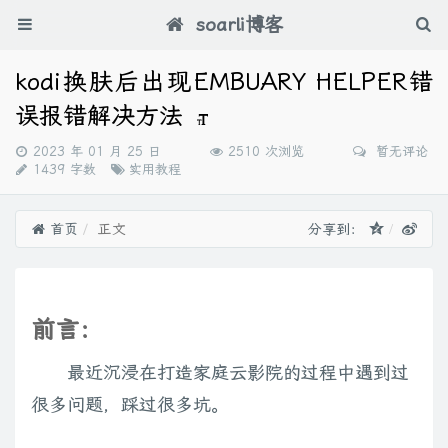
soarli博客
kodi换肤后出现EMBUARY HELPER错
误报错解决方法
发
2023 年 01 月 25 日
2510 次浏览
暂无评论
布
分
1439 字数
实用教程
时
类：
间：
首页
正文
分享到：
前言：
最近沉浸在打造家庭云影院的过程中遇到过
很多问题，踩过很多坑。