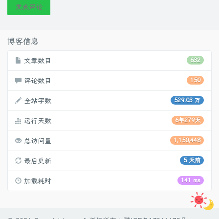
发表评论
博客信息
文章数目
632
评论数目
150
全站字数
529.03 万
运行天数
6年279天
总访问量
1,150,448
最后更新
5 天前
加载耗时
141 ms