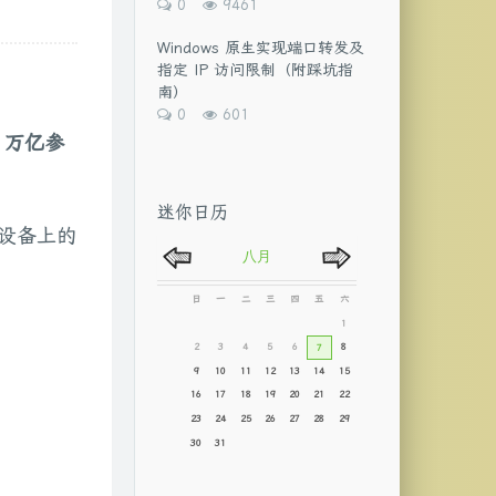
评
浏
0
9461
论
览
数：
次
Windows 原生实现端口转发及
数:
指定 IP 访问限制（附踩坑指
南）
评
浏
0
601
论
览
2 万亿参
数：
次
数:
迷你日历
地设备上的