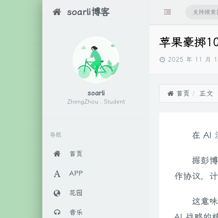
soarli博客
苹果豪掷10
发
2025 年 11 月 
布
时
间：
soarli
首页
正文
ZhengZhou , Student
在 A
导航
首页
据彭博
APP
作协议，计划
花园
这意味
音乐
AI 战略