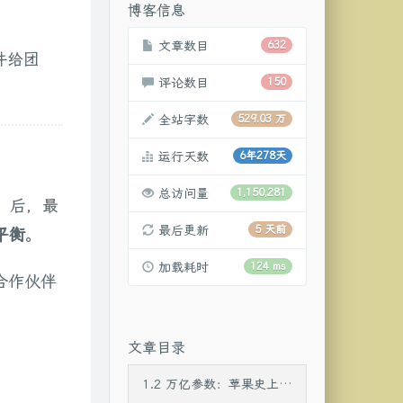
博客信息
文章数目
632
件给团
评论数目
150
全站字数
529.03 万
运行天数
6年278天
总访问量
1,150,281
c）后，最
最后更新
5 天前
平衡
。
加载耗时
124 ms
 合作伙伴
文章目录
1.2 万亿参数：苹果史上最强 Siri 即将诞生