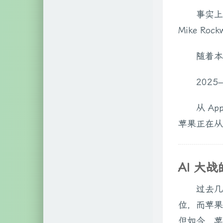
事实上，
Mike Roc
随着本
202
从 App
苹果正在从“
AI 大
过去几年
位，而苹果
但如今，苹