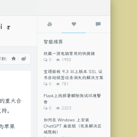
热
智
最
i
门
能
新
文
推
评
章
荐
论
智能推荐
收藏一波电脑常用的快捷键
享到：
评
浏
0
1950
论
览
数：
次
宝塔面板 9.3 以上版本 SSL 证
数:
书自动续签任务消失的解决方案
评
浏
0
781
论
览
数：
次
Flask上线部署解除测试环境警
数:
元的重大合
告
评
浏
0
2323
支持。
论
览
数：
次
如何在 Windows 上安装
数:
成为苹果
ChatGPT 桌面版（完美解决区
域限制）