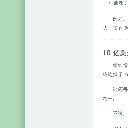
能进行
自然科学
2
例如，
文艺相关
18
队。”Sir
网络相关
60
硬件相关
3
10 亿
据知情
终选择了 Go
这笔每
之一。
不过，