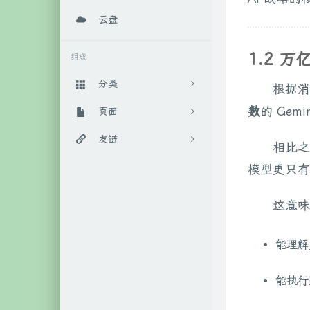
云盘
1.2 
组成
分类
根据消
数
的 Gem
日常随笔
页面
289
实用教程
百宝箱
友链
88
相比之
算法相关
后花园
IT工作室官网
4
模型更只有
数学相关
时光机
柒年的博客
9
这意味
人工智能
关于我
Anoyer博客
45
能理解
生活相关
随手记
LaoKey's Blog
17
笔记相关
46
能执行
系统相关
111