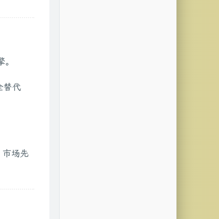
擎。
全替代
I 市场先