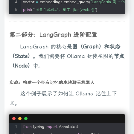
vector 
=
 embeddings
.
embed_query
(
"LangChain 是一个很棒
print
(
f
"向量生成成功，维度: {len(vector)}"
)
第二部分：LangGraph 进阶配置
LangGraph 的核心是
图（Graph）和状态
（State）
。我们需要将 Ollama 封装在图的
节点
（Node）
中。
实战：构建一个带有记忆的本地聊天机器人
这个例子展示了如何让 Ollama 记住上下
文。
from
 typing 
import