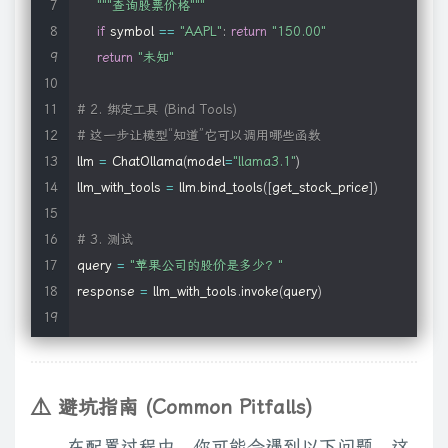
"""查询股票价格"""
if
 symbol 
==
"AAPL"
:
return
"150.00"
return
"未知"
# 2. 绑定工具 (Bind Tools)
# 这一步让模型“知道”它可以调用哪些函数
llm 
=
 ChatOllama
(
model
=
"llama3.1"
)
llm_with_tools 
=
 llm
.
bind_tools
(
[
get_stock_price
]
)
# 3. 测试
query 
=
"苹果公司的股价是多少？"
response 
=
 llm_with_tools
.
invoke
(
query
)
if
 response
.
tool_calls
:
print
(
f
"🎉 模型成功决定调用工具: {response.tool_calls}"
)
# 输出示例: [{'name': 'get_stock_price', 'args': {'symbol':
⚠️ 避坑指南 (Common Pitfalls)
else
:
在配置过程中，你可能会遇到以下问题，这
print
(
"模型未调用工具"
)