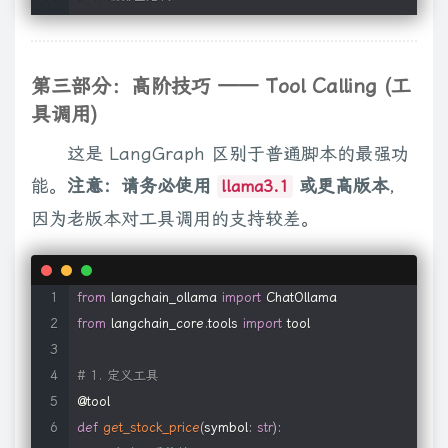
workflow 
=
 StateGraph
(
State
)
workflow
.
add_node
(
"chatbot"
,
 chatbot_node
)
# 添加节点
workflow
.
add_edge
(
START
,
"chatbot"
)
# 起点 -> 聊天
第三部分：高阶技巧 —— Tool Calling (工
workflow
.
add_edge
(
"chatbot"
,
 END
)
# 聊天 -> 结束
具调用)
这是 LangGraph 区别于普通脚本的最强功
app 
=
 workflow
.
compile
(
)
能。
注意：请务必使用
或更高版本
，
llama3.1
# 5. 运行（带记忆功能的配置）
因为老版本对工具调用的支持较差。
config 
=
{
"configurable"
:
{
"thread_id"
:
"user_001"
}
}
# 第一轮
from
 langchain_ollama 
import
print
(
app
.
invoke
(
{
"messages"
:
[
(
"user"
,
"你好，我叫 Alice"
)
]
}
,
from
 langchain_core
.
tools 
import
 tool

# 第二轮（测试它是否记得名字）
# 1. 定义工具
print
(
app
.
invoke
(
{
"messages"
:
[
(
"user"
,
"我叫什么？"
)
]
}
,
 conf
def
get_stock_price
(
symbol
:
str
)
: