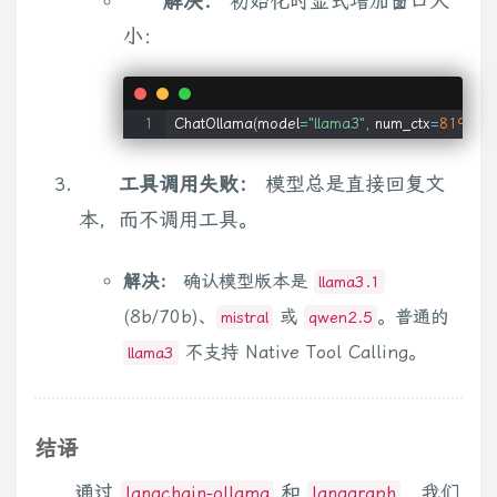
解决：
初始化时显式增加窗口大
小：
ChatOllama
(
model
=
"llama3"
,
 num_ctx
=
8192
)
#
工具调用失败：
模型总是直接回复文
本，而不调用工具。
解决：
确认模型版本是
llama3.1
(8b/70b)、
或
。普通的
mistral
qwen2.5
不支持 Native Tool Calling。
llama3
结语
通过
和
，我们
langchain-ollama
langgraph