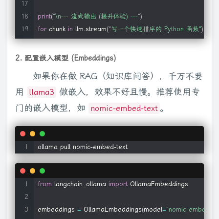
print
(
"\n--- 流式输出 (提升体验) ---"
)
for
 chunk 
in
 llm
.
stream
(
"写一个快速排序的 Python 函数"
)
:
print
(
chunk
.
content
,
 end
=
""
,
 flush
=
True
)
2. 配置嵌入模型 (Embeddings)
如果你在做 RAG（知识库问答），千万不要
用
做嵌入，效果不好且慢。推荐使用专
llama3
门的嵌入模型，如
。
nomic-embed-text
ollama pull nomic-embed-text
from
 langchain_ollama 
import
 OllamaEmbeddings

embeddings 
=
 OllamaEmbeddings
(
model
=
"nomic-embed-tex