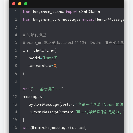
from
 langchain_ollama 
import
from
 langchain_core
.
messages 
import
 HumanMessage
,
 Sy
# 初始化模型
# base_url 默认是 localhost:11434，Docker 用户需注意修改
llm 
=
 ChatOllama
(
    model
=
"llama3"
,
    temperature
=
0
,
)
print
(
"--- 基础调用 ---"
)
messages 
=
[
    SystemMessage
(
content
=
"你是一个精通 Python 的技术专
    HumanMessage
(
content
=
"用一句话解释什么是递归。"
)
]
print
(
llm
.
invoke
(
messages
)
.
content
)