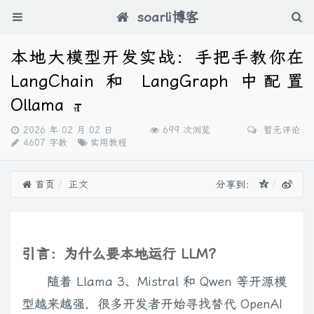
soarli博客
本地大模型开发实战：手把手教你在
LangChain 和 LangGraph 中配置
Ollama
发
2026 年 02 月 02 日
699 次浏览
暂无评论
布
分
4607 字数
实用教程
时
类：
间：
首页
正文
分享到：
引言：为什么要本地运行 LLM？
随着 Llama 3、Mistral 和 Qwen 等开源模
型越来越强，很多开发者开始寻找替代 OpenAI