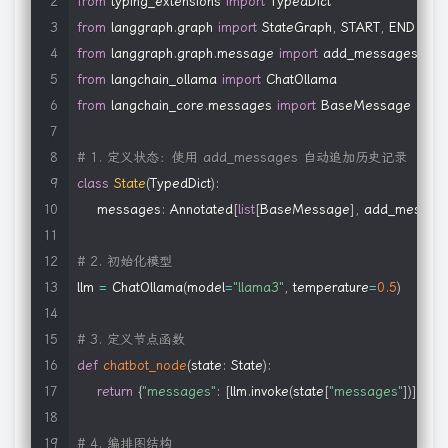
from
 typing_extensions 
import
from
 langgraph
.
graph 
import
 StateGraph
,
 START
,
from
 langgraph
.
graph
.
message 
import
from
 langchain_ollama 
import
from
 langchain_core
.
messages 
import
 BaseMessage

# 1. 定义状态：使用 add_messages 自动追加历史记录
class
State
(
TypedDict
)
:
    messages
:
 Annotated
[
list
[
BaseMessage
]
,
 add_messag
# 2. 初始化模型
llm 
=
 ChatOllama
(
model
=
"llama3"
,
 temperature
=
0.5
)
# 3. 定义节点函数
def
chatbot_node
(
state
:
 State
)
:
return
{
"messages"
:
[
llm
.
invoke
(
state
[
"messages"
]
)
]
}
# 4. 编排图结构