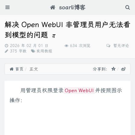
soarli博客
解决 Open WebUI 非管理员用户无法看
到模型的问题
发
2026 年 02 月 01 日
634 次浏览
暂无评论
布
分
375 字数
实用教程
时
类：
间：
首页
正文
分享到：
用管理员权限登录
并按照图示
Open WebUI
操作：