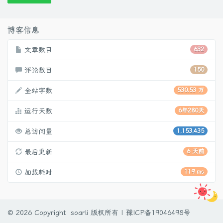
博客信息
文章数目
632
评论数目
150
全站字数
530.53 万
运行天数
6年280天
总访问量
1,153,435
最后更新
6 天前
加载耗时
119 ms
© 2026 Copyright soarli 版权所有 |
豫ICP备19046498号