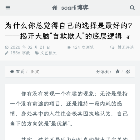
soarli博客
为什么你总觉得自己的选择是最好的？
——揭开大脑“自欺欺人”的底层逻辑
发
2026 年 02 月 21 日
424 次浏览
暂无评论
布
分
1556 字数
文艺相关
时
类：
间：
首页
正文
分享到：
你有没有发现一个有趣的现象：无论是坚持
一个没有前途的项目，还是维持一段内耗的感
情，身处其中的人往往会极其固执地认为，自己
当下的方向就是“最优解”。
其实，这并不是因为他们真的做出了完美的