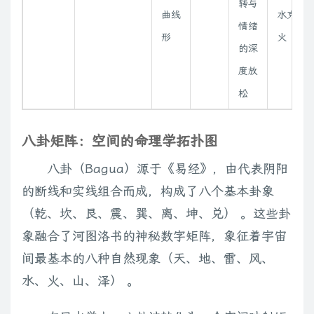
转与
曲线
水克
情绪
形
火
的深
度放
松
八卦矩阵：空间的命理学拓扑图
八卦（Bagua）源于《易经》，由代表阴阳
的断线和实线组合而成，构成了八个基本卦象
（乾、坎、艮、震、巽、离、坤、兑） 。这些卦
象融合了河图洛书的神秘数字矩阵，象征着宇宙
间最基本的八种自然现象（天、地、雷、风、
水、火、山、泽） 。