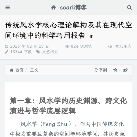
soarli博客
传统风水学核心理论解构及其在现代空
间环境中的科学巧用报告
发
2026 年 02 月 28 日
824 次浏览
暂无评论
布
分
13344 字数
文艺相关
时
类：
间：
首页
正文
分享到：
第一章：风水学的历史渊源、跨文化
演进与哲学底层逻辑
风水学（Feng Shui），作为中国传统文化
中极为重要且复杂的空间与环境学问，其历史源