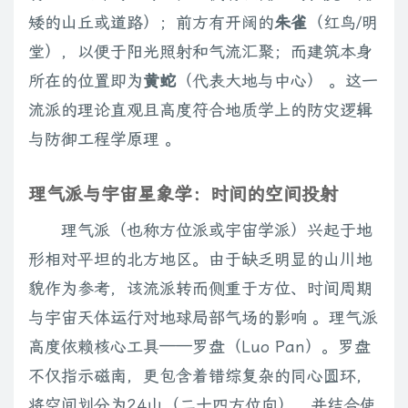
矮的山丘或道路）；前方有开阔的
朱雀
（红鸟/明
堂），以便于阳光照射和气流汇聚；而建筑本身
所在的位置即为
黄蛇
（代表大地与中心） 。这一
流派的理论直观且高度符合地质学上的防灾逻辑
与防御工程学原理 。
理气派与宇宙星象学：时间的空间投射
理气派（也称方位派或宇宙学派）兴起于地
形相对平坦的北方地区。由于缺乏明显的山川地
貌作为参考，该流派转而侧重于方位、时间周期
与宇宙天体运行对地球局部气场的影响 。理气派
高度依赖核心工具——罗盘（Luo Pan）。罗盘
不仅指示磁南，更包含着错综复杂的同心圆环，
将空间划分为24山（二十四方位向），并结合使