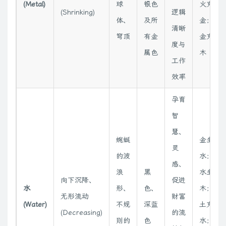
(Metal)
球
银色
火克
(Shrinking)
逻辑
体、
及所
金；
清晰
穹顶
有金
金克
度与
属色
木
工作
效率
孕育
智
慧、
蜿蜒
金生
灵
的波
水；
感、
浪
黑
水生
向下沉降、
促进
水
形、
色、
木；
无形流动
财富
(Water)
不规
深蓝
土克
(Decreasing)
的流
则的
色
水；