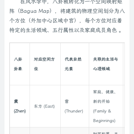
在风水学中，八卦被转化为一个空间映射矩
阵（Bagua Map），将建筑的物理空间划分为八
个方位（外加中心区域中宫），每个方位对应着
特定的生活领域、五行属性以及家庭成员角色 。
五
八卦
对应空间方
代表自然
关联的生活与
行
卦象
位
元素
心理领域
属
性
家庭、健康、
震
雷
新的开始
东方 (East)
木
(Zhen)
(Thunder)
(Family &
Beginnings)
财富积累、丰