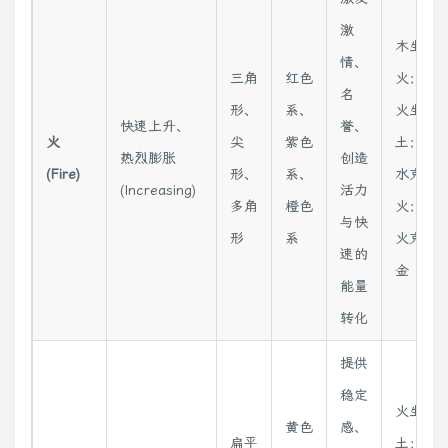
激
木生
情、
三角
红色
火；
名
形、
系、
火生
快速上升、
誉、
火
尖
紫色
土；
热烈膨胀
创造
(Fire)
形、
系、
水克
(Increasing)
活力
多角
橙色
火；
与快
形
系
火克
速的
金
能量
转化
提供
稳定
火生
黄色
感、
扁平
土；