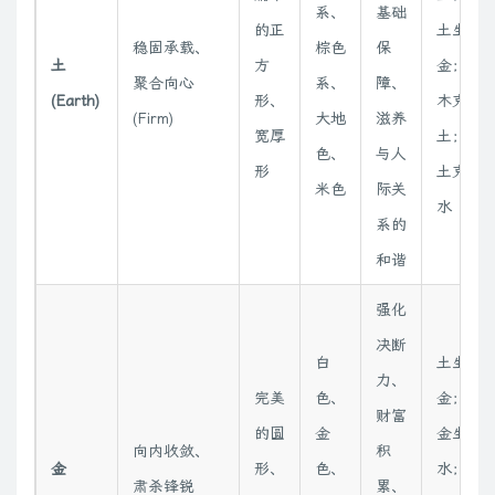
系、
基础
的正
土生
稳固承载、
棕色
保
土
方
金；
聚合向心
系、
障、
(Earth)
形、
木克
(Firm)
大地
滋养
宽厚
土；
色、
与人
形
土克
米色
际关
水
系的
和谐
强化
决断
白
土生
力、
完美
色、
金；
财富
的圆
金
金生
向内收敛、
积
金
形、
色、
水；
肃杀锋锐
累、