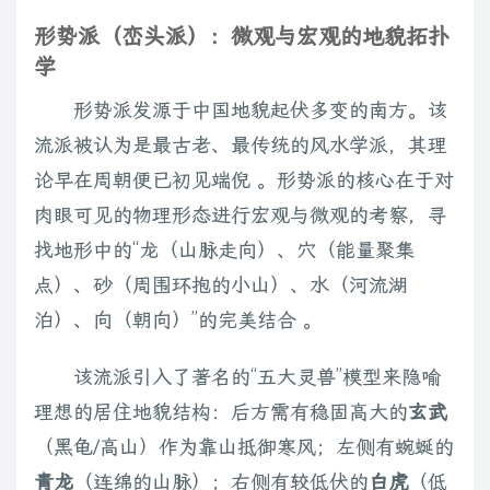
形势派（峦头派）：微观与宏观的地貌拓扑
学
形势派发源于中国地貌起伏多变的南方。该
流派被认为是最古老、最传统的风水学派，其理
论早在周朝便已初见端倪 。形势派的核心在于对
肉眼可见的物理形态进行宏观与微观的考察，寻
找地形中的“龙（山脉走向）、穴（能量聚集
点）、砂（周围环抱的小山）、水（河流湖
泊）、向（朝向）”的完美结合 。
该流派引入了著名的“五大灵兽”模型来隐喻
理想的居住地貌结构：后方需有稳固高大的
玄武
（黑龟/高山）作为靠山抵御寒风；左侧有蜿蜒的
青龙
（连绵的山脉）；右侧有较低伏的
白虎
（低