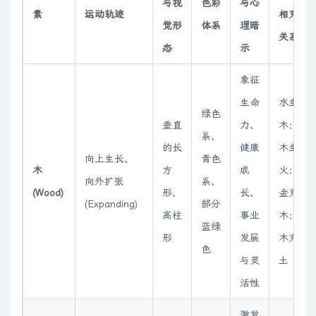
与视
色彩
与心
素
运动轨迹
相克
觉形
体系
理暗
关系
态
示
象征
生命
水生
绿色
垂直
力、
木；
系、
的长
健康
木生
向上生长、
青色
木
方
成
火；
向外扩张
系、
(Wood)
形、
长、
金克
(Expanding)
部分
高柱
事业
木；
蓝绿
形
发展
木克
色
与灵
土
活性
激发