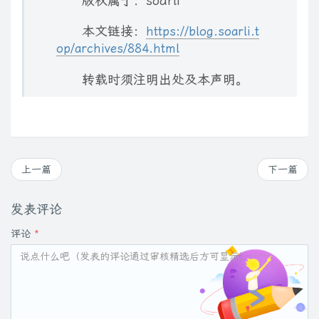
版权属于：soarli
    if ($listView.SelectedItems.Count -gt 0) {

        $item = $listView.SelectedItems[0]

本文链接：
https://blog.soarli.t
        $la = $item.Text

op/archives/884.html
        $lp = $item.SubItems[1].Text

转载时须注明出处及本声明。
        cmd.exe /c "netsh interface portproxy delete v4tov4 
        $ruleName = "Portproxy_Allow_$lp"

        cmd.exe /c "netsh advfirewall firewall delete rule n
上一篇
下一篇
        [System.Windows.Forms.MessageBox]::Show
        &$RefreshList

发表评论
    } else {

评论
*
        [System.Windows.Forms.MessageBox]::Sh
    }

})

# 按钮：刷新列表
