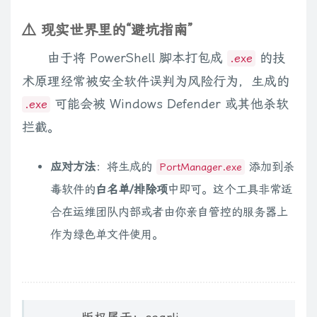
            $ruleName = "Portproxy_Allow_$lp"

            cmd.exe /c "netsh advfirewall firewall delete rul
⚠️ 现实世界里的“避坑指南”
            cmd.exe /c "netsh advfirewall firewall add rule
由于将 PowerShell 脚本打包成
的技
.exe
            [System.Windows.Forms.MessageBox]:
术原理经常被安全软件误判为风险行为，生成的
        } else {

            [System.Windows.Forms.MessageBox]:
可能会被 Windows Defender 或其他杀软
.exe
        }

拦截。
    } else {

         [System.Windows.Forms.MessageBox]::
应对方法
：将生成的
添加到杀
PortManager.exe
    }

毒软件的
白名单/排除项
中即可。这个工具非常适
    &$RefreshList

合在运维团队内部或者由你亲自管控的服务器上
})

作为绿色单文件使用。
# 按钮：删除选中规则

$btnDelete = New-Object System.Windows.Forms.Button; $b
$btnDelete.Add_Click({
