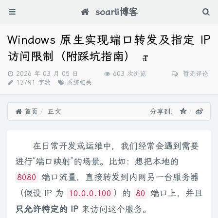
soarli博客
Windows 原生实现端口转发及指定 IP
访问限制（附踩坑指南）
发
2026 年 03 月 05 日
603 次浏览
暂无评论
布
分
13791 字数
系统相关
时
类：
间：
首页
正文
分享到：
在日常开发或运维中，我们经常会遇到需要
进行“端口映射”的场景。比如：想把本地的
端口流量，直接转发到内网另一台服务器
8080
（假设 IP 为
）的
端口上，并且
10.0.0.100
80
只允许特定的 IP
来访问这个服务。