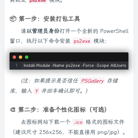
ps2exe
$txtAllowIP = New-Object System.Windows.Forms.TextBox; $
# --- 4. 业务逻辑与按钮 ---

📦 第一步：安装打包工具
请
以管理员身份
打开一个全新的 PowerShell
# 刷新列表函数

窗口，执行以下命令安装
模块：
$RefreshList = {

ps2exe
    $listView.Items.Clear()

    $output = cmd.exe /c "netsh interface portproxy show v4
    foreach ($line in $output) {

        if ($line -match '^\s*([0-9\.\*a-zA-Z\-]+)\s+(\d+)\s+([
(注：如果提示是否信任
存储
PSGallery
            if ($matches[1] -notmatch "Address|地址|---") {

                $item = New-Object System.Windows.Forms.Li
库，输入
并回车确认即可。)
Y
                [void]$item.SubItems.Add($matches[2])

                [void]$item.SubItems.Add($matches[3])

🎨 第二步：准备个性化图标（可选）
                [void]$item.SubItems.Add($matches[4])

                [void]$listView.Items.Add($item)

去图标网站下载一个
格式的图标文件
.ico
            }

（建议尺寸 256x256，不能直接用 png/jpg）。
        }
