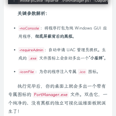
    # 尝试开启基础服务

    Set-Service iphlpsvc -StartupType Automatic -ErrorAction 
关键参数解析：
    Start-Service iphlpsvc -ErrorAction SilentlyContinue

：将程序打包为纯 Windows GUI 应
-noConsole
    # --- 核心修复 2：使用 cmd.exe 包装 netsh 调用，防止权
用程序，
彻底屏蔽背后的黑框
。
    $command = "netsh interface portproxy add v4tov4 lis
    $cmdResult = cmd.exe /c "$command 2>&1"

：自动申请 UAC 管理员提权。生
-requireAdmin
成的
文件图标上会自动多出一个
“小盾牌”
。
    if ($LASTEXITCODE -ne 0 -or $cmdResult -match "错误|f
.exe
        [System.Windows.Forms.MessageBox]
：为你的程序注入专属
图标。
        return

-iconFile
.ico
    }

执行完毕后，你的桌面上就会多出一个带有
    # 验证是否真实添加

专属图标的
文件。双击它，一
PortManager.exe
    $verifyOutput = cmd.exe /c "netsh interface portproxy s
个纯净的、没有黑框的独立可视化运维面板就诞
    if ($verifyOutput -match "$lp") {

生了！
        if ($ip -and $ip -ne "留空则允许所有") {
