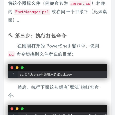
将这个图标文件（例如命名为
）和你
server.ico
    }

的
放在同一个目录下（比如桌
PortManager.ps1
}

面）。
# 按钮：添加/修改

$btnAdd = New-Object System.Windows.Forms.Button; $btn
🔨 第三步：执行打包命令
$btnAdd.Add_Click({

在刚刚打开的 PowerShell 窗口中，使用
    $la = $txtListenAddr.Text.Trim()

    $lp = $txtListenPort.Text.Trim()

命令切换到文件所在的目录：
cd
    $ca = $txtTargetAddr.Text.Trim()

    $cp = $txtTargetPort.Text.Trim()

    $ip = $txtAllowIP.Text.Trim()

    if ([string]::IsNullOrEmpty($lp) -or [string]::IsNullOrEmpty
然后，执行下面这句拥有“魔法”的打包命
        [System.Windows.Forms.MessageBox]::Sh
令：
        return

    }
