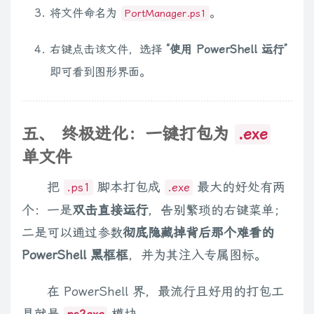
[void]$listView.Columns.Add("目标地址", 150)

将文件命名为
。
PortManager.ps1
[void]$listView.Columns.Add("目标端口", 80)

右键点击该文件，选择
“使用 PowerShell 运行”
# --- 3. 创建输入框及标签 ---

即可看到图形界面。
$lblListenAddr = New-Object System.Windows.Forms.Label; 
$txtListenAddr = New-Object System.Windows.Forms.TextBox;
五、 终极进化：一键打包为
.exe
$lblListenPort = New-Object System.Windows.Forms.Label; $
$txtListenPort = New-Object System.Windows.Forms.TextBox;
单文件
把
脚本打包成
最大的好处有两
.ps1
.exe
$lblTargetAddr = New-Object System.Windows.Forms.Label; 
$txtTargetAddr = New-Object System.Windows.Forms.TextBox
个：一是
双击直接运行
，告别繁琐的右键菜单；
二是可以通过参数
彻底隐藏掉背后那个难看的
$lblTargetPort = New-Object System.Windows.Forms.Label; $
PowerShell 黑框框
，并为其注入专属图标。
$txtTargetPort = New-Object System.Windows.Forms.TextBox;
在 PowerShell 界，最流行且好用的打包工
$lblAllowIP = New-Object System.Windows.Forms.Label; $lblA
具就是
模块。