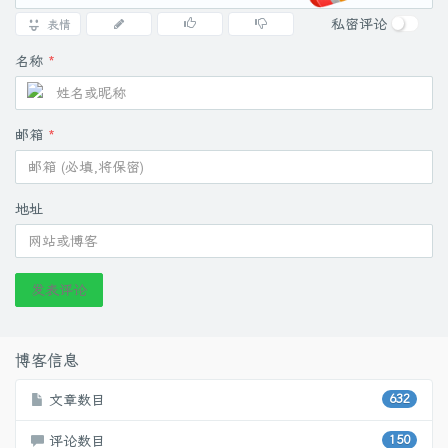
$btnRefresh = New-Object System.Windows.Forms.Button; $
私密评论
表情
$btnRefresh.Add_Click($RefreshList)

名称
*
# 按钮：修复不生效（单次重启服务）

$btnFix = New-Object System.Windows.Forms.Button; $b
邮箱
*
$btnFix.BackColor = [System.Drawing.Color]::LightGreen

$btnFix.Font = New-Object System.Drawing.Font("Microsoft Y
$btnFix.Add_Click({

地址
    try {

        Set-Service iphlpsvc -StartupType Automatic -ErrorAct
        Restart-Service iphlpsvc -Force -ErrorAction Stop

发表评论
        [System.Windows.Forms.MessageBox]::S
    } catch {

博客信息
        [System.Windows.Forms.MessageBox]::Sh
    }

文章数目
632
})

评论数目
150