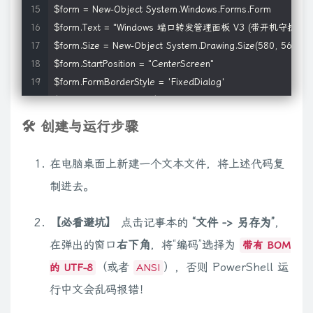
$form = New-Object System.Windows.Forms.Form

$form.Text = "Windows 端口转发管理面板 V3 (带开机守护) - by s
$form.Size = New-Object System.Drawing.Size(580, 560)

$form.StartPosition = "CenterScreen"

$form.FormBorderStyle = 'FixedDialog'

$form.MaximizeBox = $false

🛠️ 创建与运行步骤
# --- 2. 创建列表 (ListView) ---

$listView = New-Object System.Windows.Forms.ListView

在电脑桌面上新建一个文本文件，将上述代码复
$listView.Location = New-Object System.Drawing.Point(20, 20
制进去。
$listView.Size = New-Object System.Drawing.Size(520, 180)

$listView.View = 'Details'

【必看避坑】
点击记事本的
“文件 -> 另存为”
，
$listView.FullRowSelect = $true

在弹出的窗口
右下角
，将“编码”选择为
带有 BOM
$listView.GridLines = $true

（或者
），否则 PowerShell 运
的 UTF-8
ANSI
[void]$listView.Columns.Add("监听地址", 120)

行中文会乱码报错！
[void]$listView.Columns.Add("监听端口", 80)
