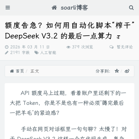
soarli博客
额度告急？如何用自动化脚本“榨干”
DeepSeek V3.2 的最后一点算力
发
2026 年 03 月 11 日
379 次浏览
暂无评论
布
分
2191 字数
人工智能
时
类：
间：
首页
正文
分享到：
API 额度马上过期，看着账户里还剩下的一
大把 Token，你是不是也有一种必须“薅完最后
一把羊毛”的紧迫感？
手动在网页对话框里一句句聊？太慢了！对
于 DeepSeek V3.2 这样一个在代码生成、复杂