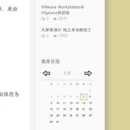
论
览
数：
次
VMware Workstation与
件，是由
数:
VSphere的区别
评
浏
0
2097
论
览
数：
次
大学英语Ⅳ 线上考试做完了
数:
评
浏
0
1902
论
览
数：
次
数:
迷你日历
必保存为
地