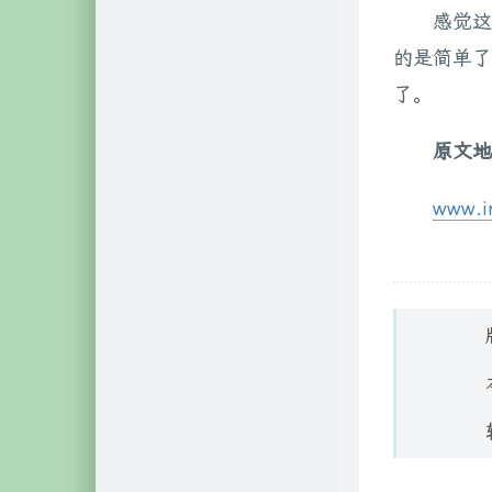
感觉
自然科学
2
的是简单
文艺相关
18
了。
网络相关
60
原文地
硬件相关
3
www.im