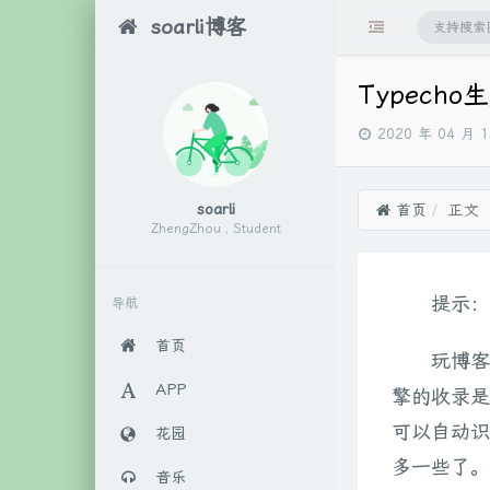
soarli博客
Typecho生
发
2020 年 04 月 
布
时
间：
soarli
首页
正文
ZhengZhou , Student
提示：
导航
首页
玩博客
APP
擎的收录是
可以自动识
花园
多一些了。
音乐