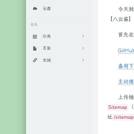
云盘
今天
【八云酱】
组成
首先在
分类
日常随笔
页面
289
GitH
实用教程
百宝箱
友链
88
备用下
算法相关
后花园
IT工作室官网
4
主动推
数学相关
时光机
柒年的博客
9
人工智能
关于我
Anoyer博客
45
上传插
（
Sitemap
生活相关
随手记
LaoKey's Blog
17
址
/sitemap
笔记相关
46
系统相关
111