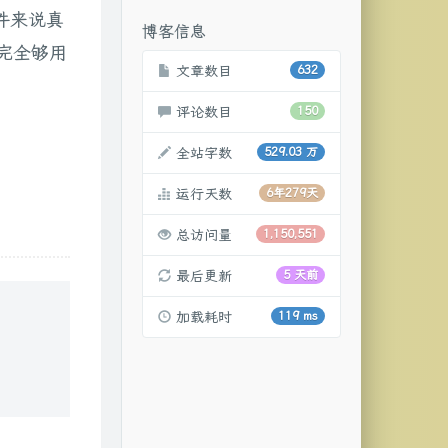
件来说真
博客信息
完全够用
文章数目
632
评论数目
150
全站字数
529.03 万
运行天数
6年279天
总访问量
1,150,551
最后更新
5 天前
加载耗时
119 ms