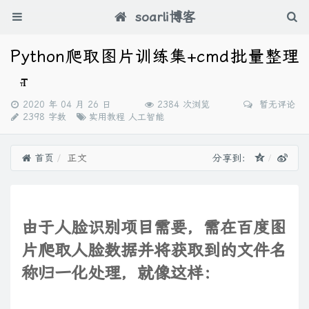
soarli博客
Python爬取图片训练集+cmd批量整理
发
2020 年 04 月 26 日
2384 次浏览
暂无评论
布
分
2398 字数
实用教程
人工智能
时
类：
间：
首页
正文
分享到：
由于人脸识别项目需要，需在百度图
片爬取人脸数据并将获取到的文件名
称归一化处理，就像这样：