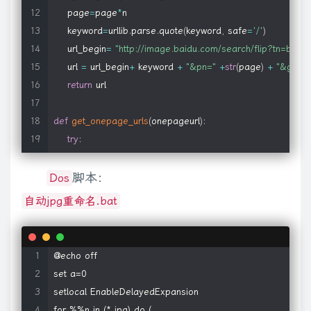
    page
=
page
*
n

    keyword
=
urllib
.
parse
.
quote
(
keyword
,
 safe
=
'/'
)
    url_begin
=
"http://image.baidu.com/search/flip?tn=bai
    url 
=
 url_begin
+
 keyword 
+
"&pn="
+
str
(
page
)
+
"&gsm=
return
 url

def
get_onepage_urls
(
onepageurl
)
:
try
:
        html 
=
 requests
.
get
(
onepageurl
)
.
text

except
脚本：
 Exception 
as
 e
:
Dos
print
(
e
)
自动jpg重命名.bat
        pic_urls 
=
[
]
return
 pic_urls

    pic_urls 
=
re
.
findall
(
'"objURL":"(.*?)",'
,
 html
,
re
.
S
)
@echo off

return
 pic_urls

set a=0

setlocal EnableDelayedExpansion

for %%n in (*.jpg) do (
