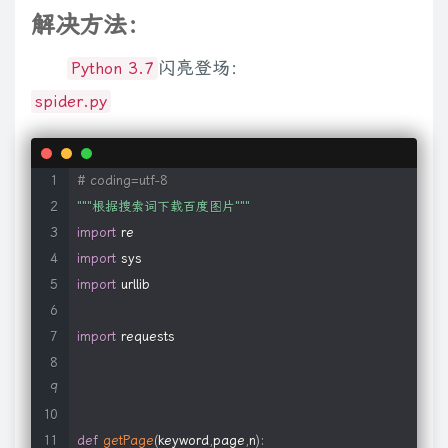
解决方法：
闪亮登场：
Python 3.7
spider.py
# coding=utf-8
"""根据搜索词下载百度图片"""
import
re
import
sys
import
 urllib

import
 requests

def
getPage
(
keyword
,
page
,
n
)
: