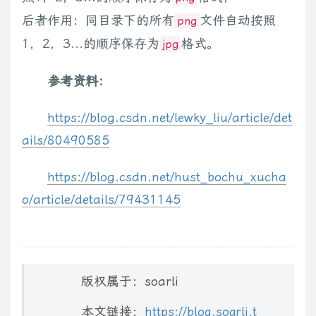
    page_begin
=
0
后者作用：同目录下的所有
文件自动按照
png
    page_number
=
30
1，2，3...的顺序保存为
    image_number
=
3
格式。
jpg
    all_pic_urls 
=
[
]
while
1
:
参考资料：
if
 page_begin
>
image_number
:
break
https://blog.csdn.net/lewky_liu/article/det
print
(
"第%d次请求数据"
,
[
page_begin
]
)
ails/80490585
        url
=
getPage
(
keyword
,
page_begin
,
page_number
)
        onepage_urls
=
 get_onepage_urls
(
url
)
https://blog.csdn.net/hust_bochu_xucha
        page_begin 
+=
1
o/article/details/79431145
        all_pic_urls
.
extend
(
onepage_urls
)
    down_pic
(
list
(
set
(
all_pic_urls
)
)
)
版权属于：soarli
本文链接：
https://blog.soarli.t