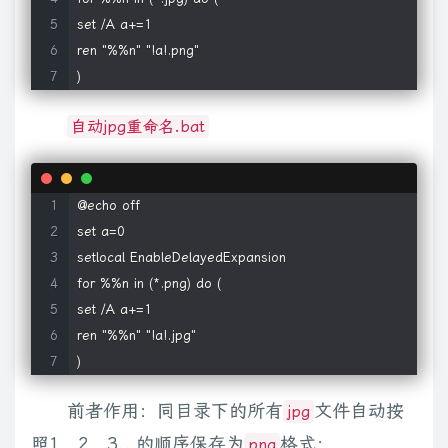
def
down_pic
(
pic_urls
)
:
set /A a+=1

"""给出图片链接列表, 下载所有图片"""
ren "%%n" "!a!.png"

for
 i
,
 pic_url 
in
enumerate
(
pic_urls
)
:
)
try
:
            pic 
=
 requests
.
get
(
pic_url
,
 timeout
=
15
)
自动jpg重命名.bat
string
=
str
(
i 
+
1
)
+
'.jpg'
with
open
(
string
,
'wb'
)
as
 f
:
                f
.
write
(
pic
.
content
)
@echo off

print
(
'成功下载第%s张图片: %s'
%
(
str
(
i 
+
1
)
,
st
set a=0

except
 Exception 
as
 e
:
setlocal EnableDelayedExpansion

print
(
'下载第%s张图片时失败: %s'
%
(
str
(
i 
+
1
)
,
str
(
for %%n in (*.png) do (

print
(
e
)
set /A a+=1

continue
ren "%%n" "!a!.jpg"

)
if
 __name__ 
==
'__main__'
:
前者作用：同目录下的所有
文件自动按
jpg
    keyword 
=
'王承渲青春有你'
# 关键词, 改为你想输入的
照1，2，3...的顺序保存为
格式；
png