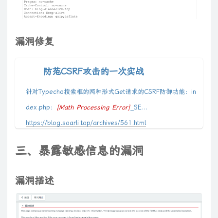
漏洞修复
防范CSRF攻击的一次实战
针对Typecho搜索框的两种形式Get请求的CSRF防御功能：in
dex.php：
[
Math Processing Error
]
_SE...
r
https://blog.soarli.top/archives/561.html
e
f
三、暴露敏感信息的漏洞
e
r
漏洞描述
e
r