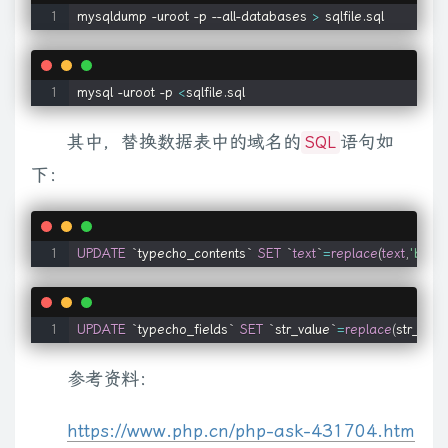
mysqldump -uroot -p --all-databases 
>
 sqlfile.sql
mysql -uroot -p 
<
sqlfile.sql
其中，替换数据表中的域名的
语句如
SQL
下：
UPDATE
`
typecho_contents
`
SET
`
text
`
=
replace
(
text
,
'blog.
UPDATE
`
typecho_fields
`
SET
`
str_value
`
=
replace
(
str_valu
参考资料：
https://www.php.cn/php-ask-431704.htm