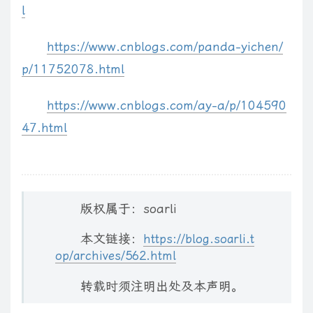
l
https://www.cnblogs.com/panda-yichen/
p/11752078.html
https://www.cnblogs.com/ay-a/p/104590
47.html
版权属于：soarli
本文链接：
https://blog.soarli.t
op/archives/562.html
转载时须注明出处及本声明。