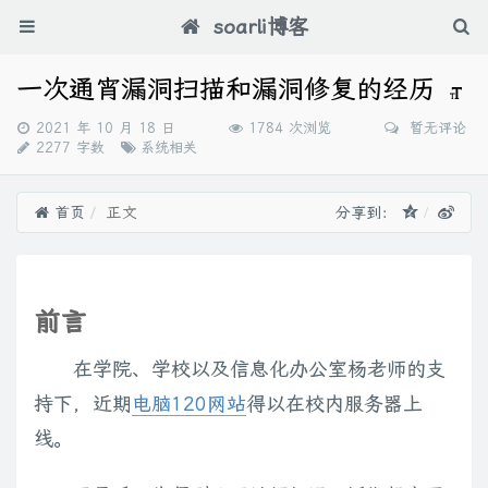
soarli博客
一次通宵漏洞扫描和漏洞修复的经历
发
2021 年 10 月 18 日
1784 次浏览
暂无评论
布
分
2277 字数
系统相关
时
类：
间：
首页
正文
分享到：
前言
在学院、学校以及信息化办公室杨老师的支
持下，近期
电脑120网站
得以在校内服务器上
线。