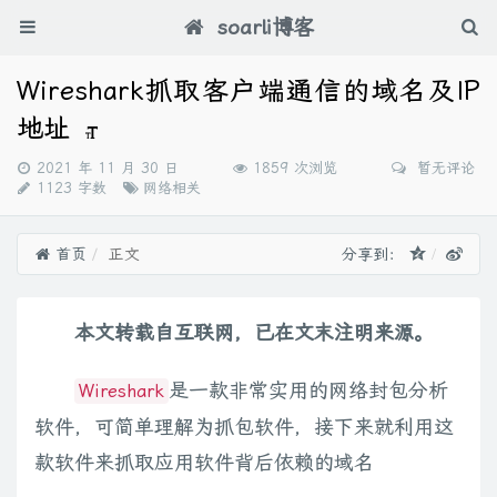
soarli博客
Wireshark抓取客户端通信的域名及IP
地址
发
2021 年 11 月 30 日
1859 次浏览
暂无评论
布
分
1123 字数
网络相关
时
类：
间：
首页
正文
分享到：
本文转载自互联网，已在文末注明来源。
是一款非常实用的网络封包分析
Wireshark
软件，可简单理解为抓包软件，接下来就利用这
款软件来抓取应用软件背后依赖的域名