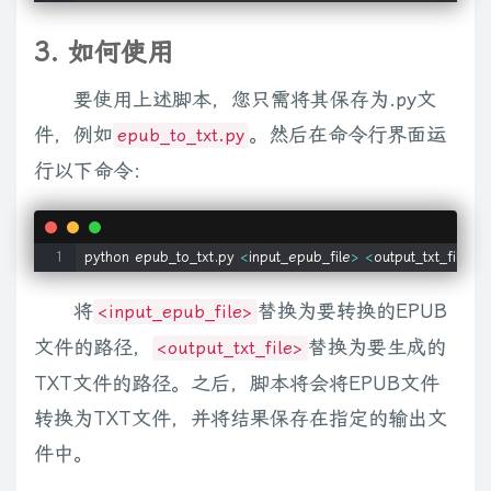
with
open
(
file_path
,
'w'
,
 encoding
=
'utf-8'
)
as
 txt_file
:
        txt_file
.
write
(
content
)
3. 如何使用
if
 __name__ 
==
'__main__'
:
要使用上述脚本，您只需将其保存为.py文
# epub文件路径和输出txt文件路径
件，例如
。然后在命令行界面运
epub_to_txt.py
    epub_file 
=
sys
.
argv
[
1
]
行以下命令：
    txt_file 
=
sys
.
argv
[
2
]
# 从epub文件中提取文本
python epub_to_txt.py 
<
input_epub_file
>
<
output_txt_file
>
    txt_content 
=
 epub_to_txt
(
epub_file
)
将
替换为要转换的EPUB
<input_epub_file>
# 将文本保存到txt文件
文件的路径，
替换为要生成的
<output_txt_file>
    save_to_txt
(
txt_file
,
 txt_content
)
TXT文件的路径。之后，脚本将会将EPUB文件
转换为TXT文件，并将结果保存在指定的输出文
件中。