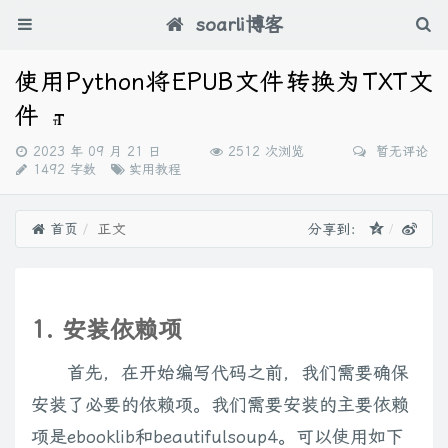
soarli博客
使用Python将EPUB文件转换为TXT文
件
发
2023 年 09 月 21 日
2512 次浏览
暂无评论
布
分
1492 字数
实用教程
时
类：
间：
首页
正文
分享到：
1. 安装依赖项
首先，在开始编写代码之前，我们需要确保
安装了必要的依赖项。我们需要安装的主要依赖
项是ebooklib和beautifulsoup4。可以使用如下