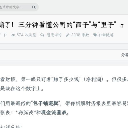
”骗了！三分钟看懂公司的“面子”与“里子”
分
21 日
574 次浏览
暂无评论
2038 字数
日常随笔
类：
分
看财报，第一眼只盯着“赚了多少钱”（净利润）。但很多
是栽在这个数字上。
们用最通俗的
“包子铺逻辑”
，带你拆解财务报表里最容易
张表：*
利润表*
和
现金流量表
。
句话总结：