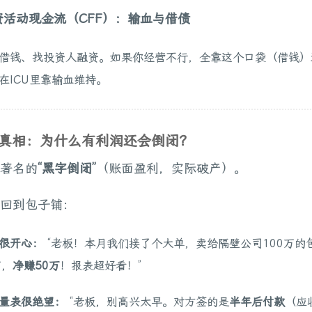
筹资活动现金流（CFF）：输血与借债
借钱、找投资人融资。如果你经营不行，全靠这个口袋（借钱）
在ICU里靠输血维持。
心真相：为什么有利润还会倒闭？
著名的
“黑字倒闭”
（账面盈利，实际破产）。
回到包子铺：
很开心：
“老板！本月我们接了个大单，卖给隔壁公司100万的
万，
净赚50万
！报表超好看！”
量表很绝望：
“老板，别高兴太早。对方签的是
半年后付款
（应