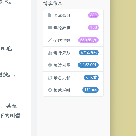
多大。
博客信息
文章数目
632
评论数目
150
全站字数
530.53 万
的叫
毛
运行天数
6年279天
总访问量
1,152,001
快。)
最后更新
6 天前
加载耗时
131 ms
）、甚至
下的叫
营