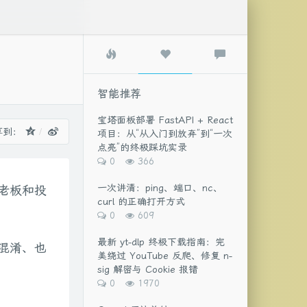
热
智
最
门
能
新
文
推
评
章
荐
论
智能推荐
宝塔面板部署 FastAPI + React
享到：
项目：从“从入门到放弃”到“一次
点亮”的终极踩坑实录
评
浏
0
366
论
览
数：
次
一次讲清：ping、端口、nc、
老板和投
数:
curl 的正确打开方式
评
浏
0
609
论
览
数：
次
最新 yt-dlp 终极下载指南：完
混淆、也
数:
美绕过 YouTube 反爬、修复 n-
sig 解密与 Cookie 报错
评
浏
0
1970
论
览
数：
次