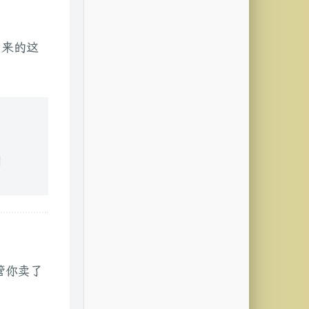
出来的这
，
到
管你卖了