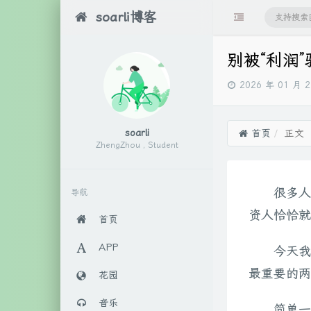
soarli博客
别被“利润
发
2026 年 01 月 
布
时
间：
soarli
首页
正文
ZhengZhou , Student
很多人
导航
资人恰恰就
首页
APP
今天我
最重要的两
花园
音乐
简单一