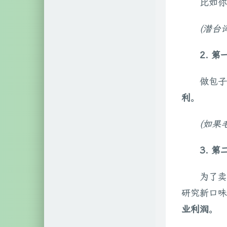
比如你
自然科学
2
(潜台
文艺相关
18
2. 
网络相关
60
硬件相关
3
做包子
利
。
(如果
3. 
为了卖
研究新口味
业利润
。