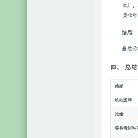
款）。
要收房
结局：
虽然你
四、 总
维度
核心逻辑
比喻
容易造假吗