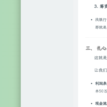
3. 
找银行
那就是
三、 扎
这就是
让我们
利润表
本50
现金流