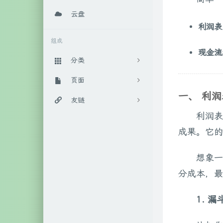
云盘
利润表
组成
现金流
分类
日常随笔
页面
289
一、 利润
实用教程
百宝箱
友链
88
利润表
算法相关
后花园
IT工作室官网
4
成果。它的
数学相关
时光机
柒年的博客
9
想象一
人工智能
关于我
Anoyer博客
45
分成本，最
生活相关
随手记
LaoKey's Blog
17
1. 漏
笔记相关
46
系统相关
111