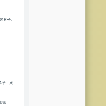
过日子，
包子，成
收账