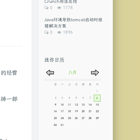
Crunch用法总结
数:
评
浏
0
1778
论
览
数：
次
Java环境导致tomcat启动时报
数:
错解决方案
评
浏
0
1896
论
览
数：
次
数:
迷你日历
）的经营
滤掉一部