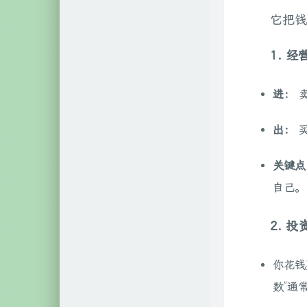
它把钱
1. 
进：
卖
出：
买
关键点
自己。
2. 
你花钱
数”通