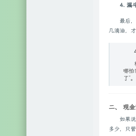
4. 漏
最后，
几滴油，才
哪怕
了”。
二、 现金
如果说
多少，只管