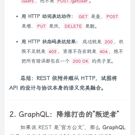
，而不是
。
/users
POST /getUser
用 HTTP 动词表达动作：
是查，
GET
POST
是增，
是改，
是删。
PUT
DELETE
用 HTTP 状态码表达结果：
成功就是
，权
200
限不足就是
，资源不存在就是
，绝不
403
404
把所有错误都包在一个
的壳子里。
200 OK
总结：REST 依附并顺从 HTTP，试图将
API 的设计与协议本身的语义完美融合。
2. GraphQL：降维打击的“叛逆者”
如果说 REST 是“官方公文”，那么
GraphQL