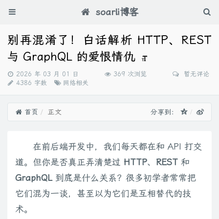
soarli博客
别再混淆了！白话解析 HTTP、REST
与 GraphQL 的爱恨情仇
发
2026 年 03 月 01 日
369 次浏览
暂无评论
布
分
4386 字数
网络相关
时
类：
间：
首页
正文
分享到：
在前后端开发中，我们每天都在和 API 打交
道。但你是否真正弄清楚过
HTTP
、
REST
和
GraphQL
到底是什么关系？很多初学者常常把
它们混为一谈，甚至以为它们是互相替代的技
术。