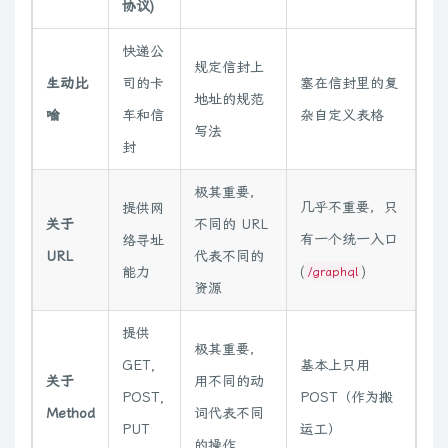
协议)
快递公
规定信封上
生动比
司的卡
塞在信封里的复
地址的规范
喻
车和信
杂自定义表格
写法
封
极其重要，
几乎不重要，只
提供网
关于
不同的 URL
有一个统一入口
络寻址
URL
代表不同的
(
)
能力
/graphql
资源
提供
极其重要，
GET,
基本上只用
关于
用不同的动
POST,
POST（作为搬
Method
词代表不同
PUT
运工）
的操作