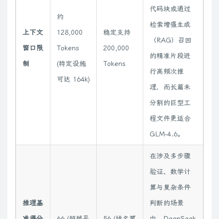
代码块或通过
约
检索增强生成
上下文
128,000
稳定支持
（RAG）召回
窗口限
Tokens
200,000
的精准片段进
制
(特定设施
Tokens
行高频次推
可达 164k)
理，而长篇未
分割的巨型工
程文件更适合
GLM-4.6。
在涉及多步骤
验证、数学计
算与复杂条件
推理基
判断的场景
准得分
66 (超越平
56 (排名第
中，DeepSeek