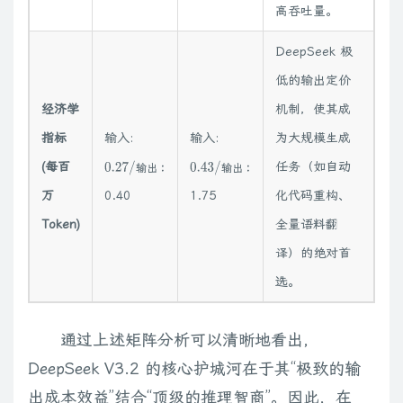
高吞吐量。
DeepSeek 极
低的输出定价
经济学
机制，使其成
指标
输入:
输入:
为大规模生成
(每百
任务（如自动
0.27
/
输
出
:
0.43
/
输
出
:
输
出
输
出
万
0.40
1.75
化代码重构、
Token)
全量语料翻
译）的绝对首
选。
通过上述矩阵分析可以清晰地看出，
DeepSeek V3.2 的核心护城河在于其“极致的输
出成本效益”结合“顶级的推理智商”。因此，在