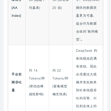
(AA
均基准)
20 位)
提供的数据质
Index)
量更为可靠，
适合作为数据
合成的“教师模
型”。
DeepSeek 的
单线程延迟偶
有波动，因此
约 14
约 22
平台实
必须通过大规
Tokens/秒
Tokens/秒
测吞吐
模并发机制来
(受动态稀
(密集模型
量
弥补单线程吞
疏性影响)
确定性高)
吐的劣势，以
达到总体上的