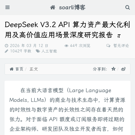
soarli博客
DeepSeek V3.2 API 算力资产最大化利
用及高价值应用场景深度研究报告
发
2026 年 03 月 12 日
449 次浏览
暂无评论
布
分
10429 字数
人工智能
时
类：
间：
首页
正文
分享到：
在当前大语言模型（Large Language
Models, LLMs）的商业与技术生态中，计算资源
的时效性与数字资产的长效性之间存在着天然的
张力。对于面临 API 额度或订阅服务即将过期的
企业架构师、研发团队及独立开发者而言，如何