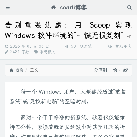
soarli博客
告别重装焦虑：用 Scoop 实现
Windows 软件环境的“一键无损复刻”
发
2026 年 03 月 06 日
501 次浏览
暂无评论
布
分
2481 字数
系统相关
时
类：
间：
首页
正文
分享到：
每一个 Windows 用户，大概都经历过“重装
系统”或“更换新电脑”的至暗时刻。
面对一个干干净净的新系统，欣喜仅仅能维
持五分钟，紧接着就是长达数小时甚至几天的折
磨：你要回忆自己装过哪些软件、去各个官网重