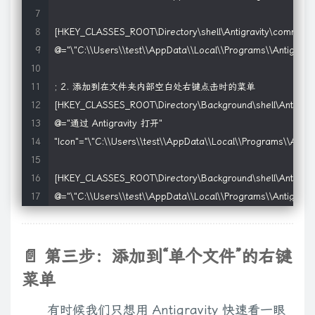
[HKEY_CLASSES_ROOT\Directory\shell\Antigravity\command]
@="\"C:\\Users\\test\\AppData\\Local\\Programs\\Antigravity\
; 2. 添加到在文件夹内部空白处右键点击时的菜单

[HKEY_CLASSES_ROOT\Directory\Background\shell\Antigravit
@="通过 Antigravity 打开"

"Icon"="\"C:\\Users\\test\\AppData\\Local\\Programs\\Antigrav
[HKEY_CLASSES_ROOT\Directory\Background\shell\Antigrav
📄 第三步：添加到“单个文件”的右键
菜单
有时候我们只想用 Antigravity 快速看一眼