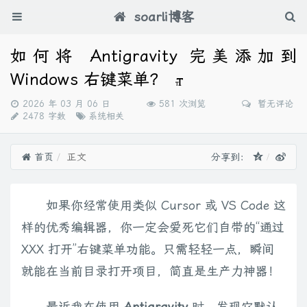
soarli博客
如何将 Antigravity 完美添加到
Windows 右键菜单？
发
2026 年 03 月 06 日
581 次浏览
暂无评论
布
分
2478 字数
系统相关
时
类：
间：
首页
正文
分享到：
如果你经常使用类似 Cursor 或 VS Code 这
样的优秀编辑器，你一定会爱死它们自带的“通过
XXX 打开”右键菜单功能。只需轻轻一点，瞬间
就能在当前目录打开项目，简直是生产力神器！
最近我在使用
Antigravity
时，发现它默认