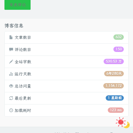
发表评论
博客信息
文章数目
632
评论数目
150
全站字数
530.53 万
运行天数
6年280天
总访问量
1,154,172
最后更新
1 星期前
加载耗时
123 ms