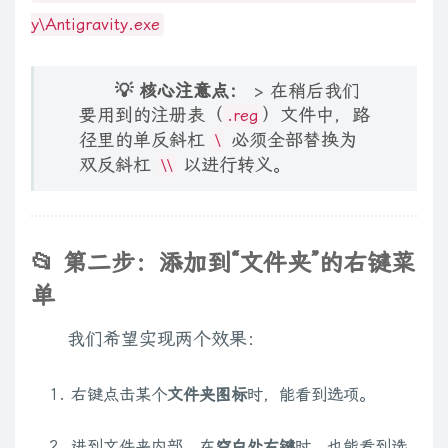
y\Antigravity.exe
💡 核心注意点：
> 在稍后我们
要用到的注册表（
）文件中，路
.reg
径里的单反斜杠
必须全部替换为
\
双反斜杠
以进行转义。
\\
📂 第二步：添加到“文件夹”的右键菜
单
我们希望实现两个效果：
右键点击某个
文件夹图标
时，能看到选项。
进到文件夹内部，在
空白处右键
时，也能看到选