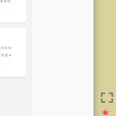
4章表格
S传统
实例的体
还有暂未
识。今天