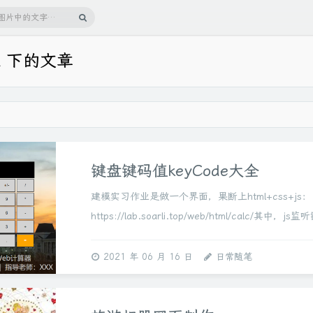
L 下的文章
键盘键码值keyCode大全
建模实习作业是做一个界面，果断上html+css+js：
https://lab.soarli.top/web/html/calc/其中，j
入通过document.onkeydown=...
2021 年 06 月 16 日
日常随笔