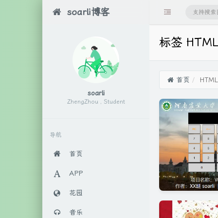
soarli博客
标签 HTM
首页
HTML
soarli
ZhengZhou , Student
导航
首页
APP
花园
音乐