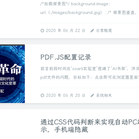
/*加载背景图*/ background-image：
url（./images/background.jpg）; /* 背景图垂
居中 */ bac...
2020 年 06 月 22 日
日常随笔
PDF.JS配置记录
前言前段时间在“soarli实验室”搭建了“AI书架”，
pdf文件的问题，目标如下：点击即可在浏览器里面
不必下载尽量隐藏真实文件地址，最大化程度上尊
明确提供下载/打印功能...
2020 年 06 月 20 日
系统相关
通过CSS代码判断来实现自动PC
示，手机端隐藏