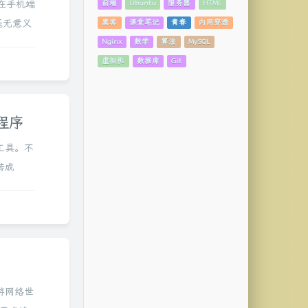
在手机端
前端
Ubuntu
服务器
HTML
毫无意义
黑客
课堂笔记
青春
内网穿透
，手机端
Nginx
数学
算法
MySQL
虚拟机
数据库
Git
l程序
的工具。不
 转成
...
游网络世