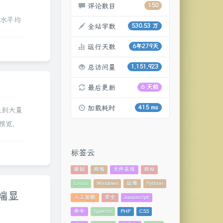
评论数目
150
直、水平均
全站字数
530.53 万
运行天数
6年279天
总访问量
1,151,923
最后更新
6 天前
加载耗时
415 ms
涉及到大量
预览，
重版权不
标签云
原创
网络
文件系统
网站
Linux
Windows
运维
Python
端显
人工智能
安全
Javascript
命令
typecho
PHP
CSS