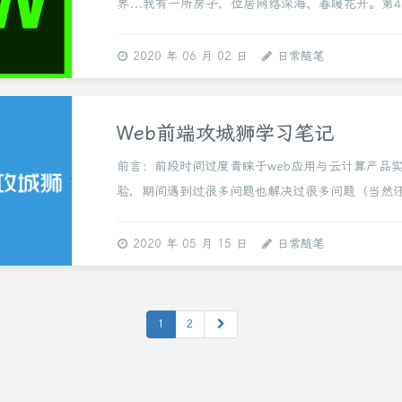
界...我有一所房子，位居网络深海、春暖花开。第
第12章 XML与XHTML第13章CSS入门基础认识CS
HTML设计网页...
2020 年 06 月 02 日
日常随笔
Web前端攻城狮学习笔记
前言：前段时间过度青睐于web应用与云计算产品
验，期间遇到过很多问题也解决过很多问题（当然
解决的问题），但是一直没有系统学习过其基础知
无意间在学习强国网站学习一个CSS样...
2020 年 05 月 15 日
日常随笔
1
2