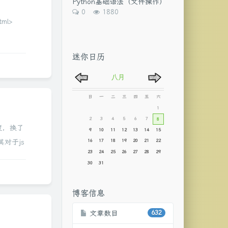
Python基础语法（文件操作）
数:
评
浏
0
1880
论
览
tml>
数：
次
数:
迷你日历
度，换了
对于js
强实现了
博客信息
文章数目
632