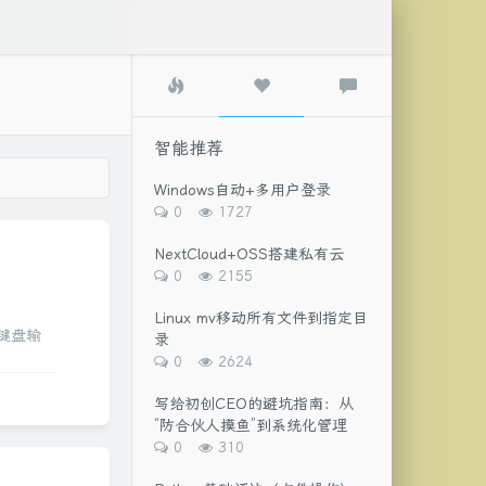
热
智
最
门
能
新
文
推
评
章
荐
论
智能推荐
Windows自动+多用户登录
评
浏
0
1727
论
览
数：
次
NextCloud+OSS搭建私有云
数:
评
浏
0
2155
论
览
数：
次
Linux mv移动所有文件到指定目
数:
s监听键盘输
录
评
浏
0
2624
论
览
数：
次
写给初创CEO的避坑指南：从
数:
“防合伙人摸鱼”到系统化管理
评
浏
0
310
论
览
数：
次