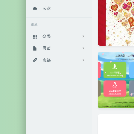
云盘
组成
分类
日常随笔
页面
289
实用教程
百宝箱
友链
88
算法相关
后花园
IT工作室官网
4
数学相关
时光机
柒年的博客
9
人工智能
关于我
Anoyer博客
45
生活相关
随手记
LaoKey's Blog
17
笔记相关
46
系统相关
111