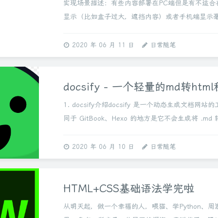
实现场景描述：有些内容部署在PC端但是有不适合
显示（比如盒子过大，遮挡内容）或者手机端显示
等。我们可以使用下面的代码来实现：电脑端显示
隐藏。实现方法：CSS控制判断@me...
2020 年 06 月 11 日
日常随笔
docsify - 一个轻量的md转htm
1. docsify介绍docsify 是一个动态生成文档网站
同于 GitBook、Hexo 的地方是它不会生成将 .md
.html 文件，所有转换工作都是在运行时进行。这将非
2020 年 06 月 10 日
日常随笔
HTML+CSS基础语法学完啦
从明天起，做一个幸福的人，喂猫、学Python、周