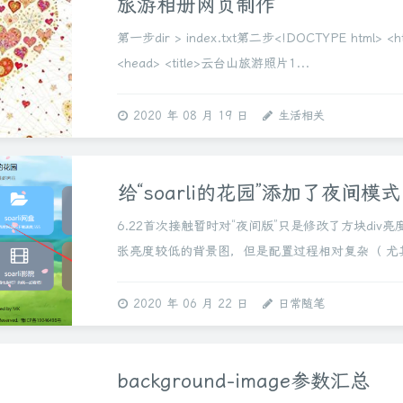
旅游相册网页制作
第一步dir > index.txt第二步<!DOCTYPE html> <h
<head> <title>云台山旅游照片1...
2020 年 08 月 19 日
生活相关
给“soarli的花园”添加了夜间模式
6.22首次接触暂时对“夜间版”只是修改了方块div亮
张亮度较低的背景图，但是配置过程相对复杂（ 尤其
小白 ）我是从一个大佬站点强行把功能扒了下来勉
功能。不想罗嗦了，上代...
2020 年 06 月 22 日
日常随笔
background-image参数汇总