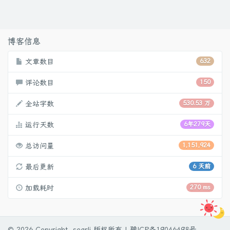
博客信息
文章数目
632
评论数目
150
全站字数
530.53 万
运行天数
6年279天
总访问量
1,151,924
最后更新
6 天前
加载耗时
270 ms
© 2026 Copyright soarli 版权所有 |
豫ICP备19046498号