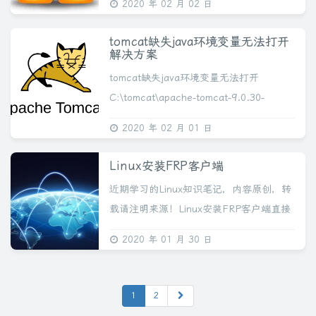
2020 年 02 月 02 日
sources.list文件修...
tomcat缺失java环境变量无法打开
解决方案
tomcat缺失java环境变量无法打开
C:\tomcat\apache-tomcat-9.0.30-
windows-x64\apache-tomcat-
2020 年 02 月 01 日
9.0.30\bin>startu...
Linux安装FRP客户端
近期学习的Linux知识笔记，内容原创，转
载请注明来源！Linux安装FRP客户端直接
用winSCP或宝塔把文件传上去./frps -c
2020 年 01 月 30 日
./frps.ini执行就行了。原文详情前言frp 是
一...
1
2