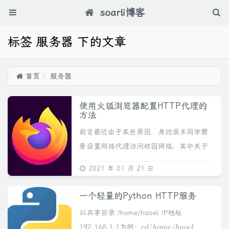
soarli博客
标签 服务器 下的文章
首页
服务器
使用火狐浏览器配置HTTP代理的
方法
前言最近由于某些原因，身边很多同学需
要设置网络代理访问校园网络，其中关于
电脑火狐浏览器设置代理的方法总结如
2021 年 01 月 21 日
下：步骤：1.安装火狐浏览器（电脑版）
点击下载2.按照图示找到网络设置3.按照
一个轻量的Python HTTP服务
图示选择代...
以共享目录 /home/haoel IP地址
192.168.1.1为例：
c
d
/
h
o
m
e
/
h
a
o
e
l