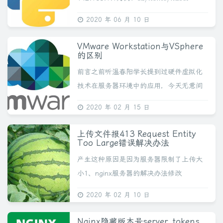
python -m SimpleHTTPServer 3000若开
2020 年 06 月 10 日
启失败：pytho...
VMware Workstation与VSphere
的区别
前言之前听温春阳学长提到过硬件虚拟化
技术在服务器环境中的应用，今天无意间
又看到了ESXI软件。它是一款不依赖于
2020 年 02 月 15 日
WIN/Linux操作系统，独立于系统最底层的
虚拟硬件管理软件（不知道属不属于真正
上传文件报413 Request Entity
意...
Too Large错误解决办法
产生这种原因是因为服务器限制了上传大
小1、nginx服务器的解决办法修改
nginx.conf的值就可以解决了将以下代码
2020 年 02 月 10 日
粘贴到nginx.conf内（如果自带，不要粘
贴，应直接修改，否则nginx...
Nginx隐藏版本号server_tokens