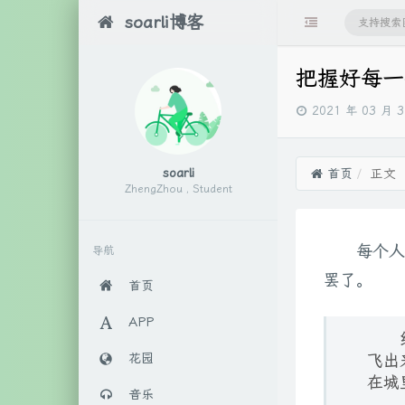
soarli博客
把握好每一
发
2021 年 03 月 
布
时
间：
soarli
首页
正文
ZhengZhou , Student
每个人
导航
罢了。
首页
APP
花园
飞出
在城
音乐