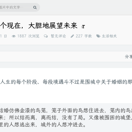
个现在，大胆地展望未来
分
31 日
1887 次浏览
暂无评论
227 字数
生活相关
类：
分
人生的每个阶段、每段境遇斗不过是围城中关于婚姻的
结婚仿佛金漆的鸟笼，笼子外面的鸟想住进去，笼内的鸟
来；所以结而离，离而结，没有了局。又像被围困的城堡
里的人想逃出来，城外的人想冲进去。