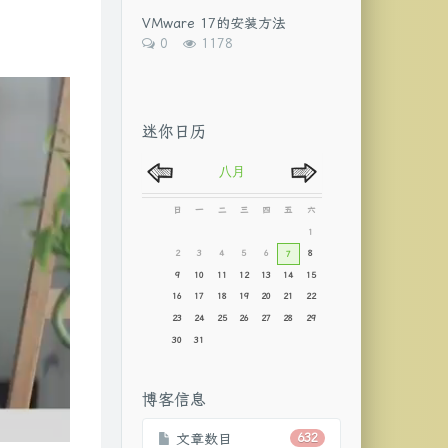
数：
次
VMware 17的安装方法
数:
评
浏
0
1178
论
览
数：
次
数:
迷你日历
博客信息
文章数目
632