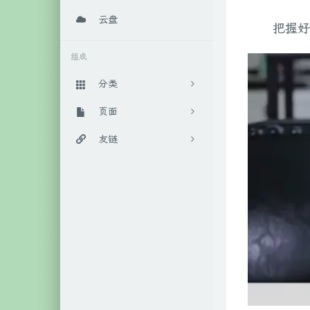
云盘
把握好
组成
分类
日常随笔
页面
289
实用教程
百宝箱
友链
88
算法相关
后花园
IT工作室官网
4
数学相关
时光机
柒年的博客
9
人工智能
关于我
Anoyer博客
45
生活相关
随手记
LaoKey's Blog
17
笔记相关
46
系统相关
111