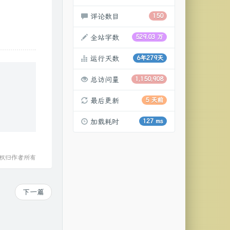
评论数目
150
全站字数
529.03 万
运行天数
6年279天
总访问量
1,150,908
最后更新
5 天前
加载耗时
127 ms
作权归作者所有
下一篇