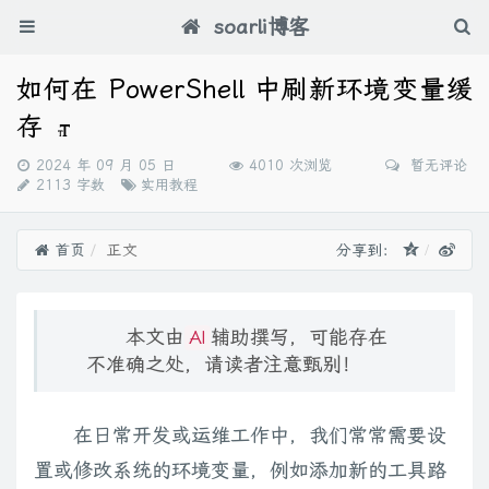
soarli博客
如何在 PowerShell 中刷新环境变量缓
存
发
2024 年 09 月 05 日
4010 次浏览
暂无评论
布
分
2113 字数
实用教程
时
类：
间：
首页
正文
分享到：
本文由
辅助撰写，可能存在
AI
不准确之处，请读者注意甄别！
在日常开发或运维工作中，我们常常需要设
置或修改系统的环境变量，例如添加新的工具路