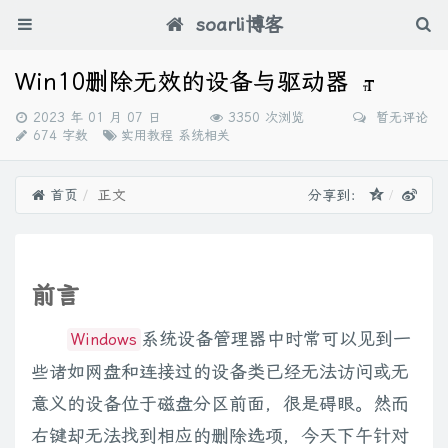
soarli博客
Win10删除无效的设备与驱动器
发
2023 年 01 月 07 日
3350 次浏览
暂无评论
布
分
674 字数
实用教程
系统相关
时
类：
间：
首页
正文
分享到：
前言
系统设备管理器中时常可以见到一
Windows
些诸如网盘和连接过的设备类已经无法访问或无
意义的设备位于磁盘分区前面，很是碍眼。然而
右键却无法找到相应的删除选项，今天下午针对