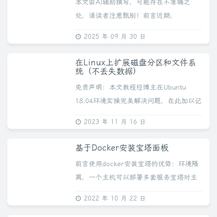
本文由AI辅助撰写，可能存在不准确之
处，请读者注意甄别！前言近期，
OpenSSH 披露了一个严重的安全漏洞
2025 年 09 月 30 日
CVE-2024-6387，该漏洞可能导致未经身
份验证的远程攻击者执行任意代码，对服
在Linux上扩展磁盘分区和文件系
务...
统（不丢失数据）
免责声明：本文教程经博主在Ubuntu
18.04环境实操完美解决问题，在此加以记
录供本人后续学习参考。这并不意味着其
2023 年 11 月 16 日
具有任何意义下的通用参考性，数据无
价，操作需谨慎，我们不对因参考本文操
基于Docker安装宝塔面板
作造成...
前言使用docker安装宝塔的优势：环境隔
离，一个主机可以部署多套服务宝塔对主
机控制度较高，依赖关系复杂，而docker
2022 年 10 月 22 日
可以保证宝塔服务不影响到宿主机其他服