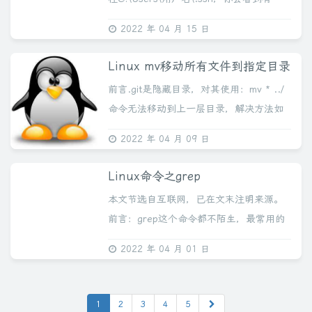
config这个文件2.右击config，属性→安全
2022 年 04 月 15 日
→高级→禁止继承→删除所有继承→确定
如果系统是英文...
Linux mv移动所有文件到指定目录
前言.git是隐藏目录，对其使用：mv * ../
命令无法移动到上一层目录，解决方法如
下。解决使用命令：mv * .[^.]* ..解释如
2022 年 04 月 09 日
下：1、mv命令的最后一个参数是要移动
文件的目标位置；2...
Linux命令之grep
本文节选自互联网，已在文末注明来源。
前言：grep这个命令都不陌生，最常用的
就是和管道符结合，例如：ps -ef | grep
2022 年 04 月 01 日
docker。Grep称为全局正则表达式检索工
具，在企业中被广泛的...
1
2
3
4
5