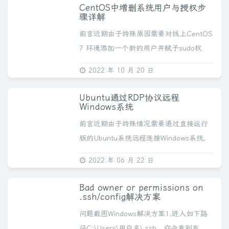
务，木马等同理。宝塔分为linux版和...
CentOS中增删系统用户与授权步
骤详解
前言近期由于特殊原因需要对线上CentOS
7 环境添加一个新的用户并赋予sudo权
限，配置方法记录如下：过程新建用户创
2022 年 10 月 20 日
建一个用户名为：soarli 的用户
[root@localhost ~]#...
Ubuntu通过RDP协议远程
Windows系统
前言近期由于特殊情况需要通过直接运行
版的Ubuntu系统远程连接Windows系统，
于是投入了一些时间稍加研究了一下（没
2022 年 06 月 22 日
少踩坑），经过了两天的体验，在此简单
做个记录。rdesktop方案注：仅1...
Bad owner or permissions on
.ssh/config解决方案
问题截图Windows解决方案1.进入如下路
径C:\Users\用户名\.ssh，你会看到有