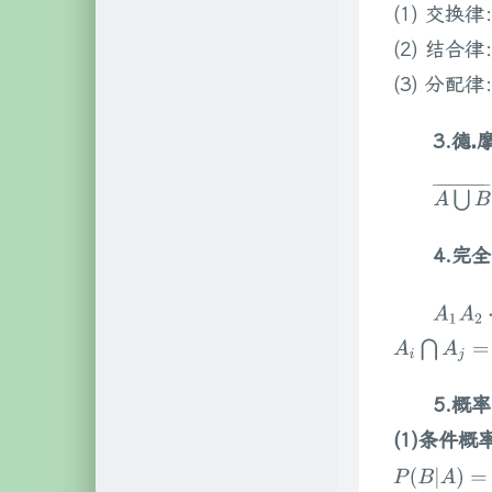
(1) 交换律
自然科学
2
(2) 结合律
文艺相关
18
(3) 分配律
网络相关
60
3.德
⋅
硬件相关
3
A
⋃
B
¯
4.完
A
1
A
2
A
i
⋂
A
j
=
∅
,
5.概
(1)条件概率
P
(
B
|
A
)
=
P
(