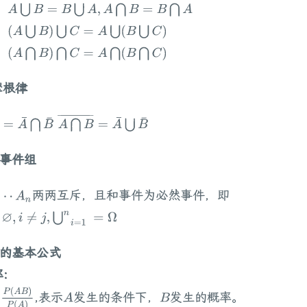
：
A
⋃
B
=
B
⋃
A
,
A
⋂
B
=
B
⋂
A
：
(
A
⋃
B
)
⋃
C
=
A
⋃
(
B
⋃
C
)
：
(
A
⋂
B
)
⋂
C
=
A
⋂
(
B
⋂
C
)
摩根律
=
A
¯
⋂
B
¯
A
⋂
B
¯
=
A
¯
⋃
B
¯
全事件组
两两互斥，且和事件为必然事件，即
⋯
A
n
i
≠
j
,
⋃
n
i
=
1
=
Ω
率的基本公式
:
A
B
)
P
(
A
)
,表示
发生的条件下，
发生的概率。
A
B