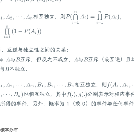
P
(
⋂
i
=
1
n
A
i
)
=
∏
i
=
1
n
P
(
A
i
)
,
相互独立，则
1
,
A
2
,
⋯
,
A
n
)
=
∏
i
=
1
n
(
1
−
P
(
A
i
)
)
互斥、互逆与独立性之间的关系：
与
互斥，但反之不成立，
与
互斥（或互逆）且
⇒
A
B
A
B
与
不独立.
B
相互独立，则
1
,
A
2
,
⋯
,
A
m
,
B
1
,
B
2
,
⋯
,
B
n
f
(
A
1
,
A
2
,
⋯
也相互独立，其中
分别表示对相应事
,
⋯
,
B
n
)
f
(
⋅
)
,
g
(
⋅
)
所得的事件，另外，概率为 1（或 0）的事件与任何事
概率分布