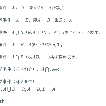
子事件：
，若
发生，则
发生。
A
⊂
B
A
B
相等事件：
，即
，且
。
A
=
B
A
⊂
B
B
⊂
A
和事件：
（或
），
与
中至少有一个发生。
A
⋃
B
A
+
B
A
B
差事件：
，
发生但
不发生。
A
−
B
A
B
积事件：
（或
），
与
同时发生。
A
⋂
B
A
B
A
B
 互斥事件（互不相容）：
=
。
A
⋂
B
∅
 互逆事件（对立事件）：
⋃
B
=
Ω
,
A
=
B
¯
,
B
=
A
¯
算律