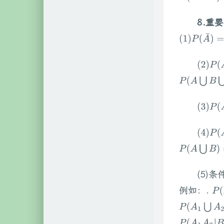
8.重
(
1
)
P
(
A
¯
)
=
1
(
2
)
P
(
A
P
(
A
⋃
B
⋃
C
(
3
)
P
(
A
(
4
)
P
(
A
P
(
A
⋃
B
)
=
P
(5)
例如：.
P
(
P
(
A
1
⋃
A
2
|
P
(
A
1
A
2
|
B
)