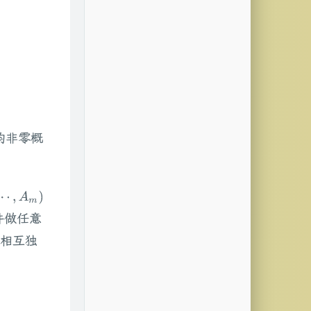
均非零概
,
A
m
)
件做任意
件相互独