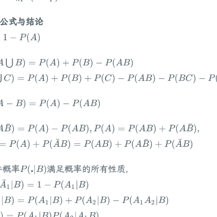
要公式与结论
−
P
(
A
)
⋃
B
)
=
P
(
A
)
+
P
(
B
)
−
P
(
A
B
)
)
=
P
(
A
)
+
P
(
B
)
+
P
(
C
)
−
P
(
A
B
)
−
P
(
B
C
)
−
P
(
A
C
)
+
P
(
A
B
C
)
−
B
)
=
P
(
A
)
−
P
(
A
B
)
B
¯
)
=
P
(
A
)
−
P
(
A
B
)
,
P
(
A
)
=
P
(
A
B
)
+
P
(
A
B
¯
)
,
(
A
)
+
P
(
A
¯
B
)
=
P
(
A
B
)
+
P
(
A
B
¯
)
+
P
(
A
¯
B
)
条件概率
满足概率的所有性质，
P
(
⋅
|
B
)
A
¯
1
|
B
)
=
1
−
P
(
A
1
|
B
)
B
)
=
P
(
A
1
|
B
)
+
P
(
A
2
|
B
)
−
P
(
A
1
A
2
|
B
)
=
P
(
A
1
|
B
)
P
(
A
2
|
A
1
B
)