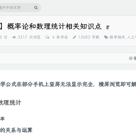
】概率论和数理统计相关知识点
分
20 日
3317 次浏览
4 条评论
13683 字数
数学相关
人工
类：
分
学公式在部分手机上竖屏无法显示完全，横屏浏览即可
数理统计
率
件的关系与运算