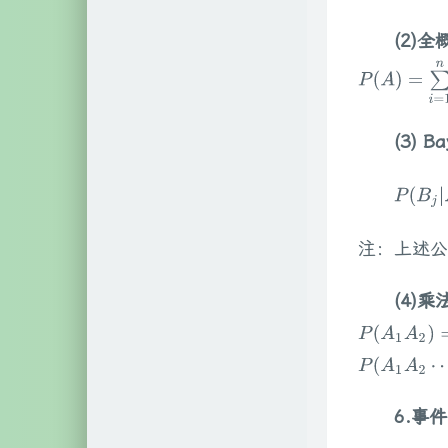
(2)
P
(
A
)
=
∑
i
=
1
(3) B
P
(
B
j
|
A
注：上述公
(4)
P
(
A
1
A
2
)
=
P
(
A
1
A
2
⋯
6.事