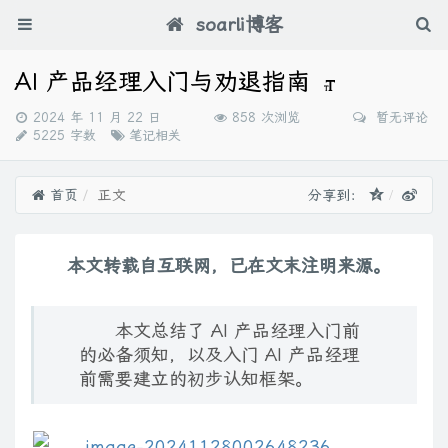
soarli博客
AI 产品经理入门与劝退指南
发
2024 年 11 月 22 日
858 次浏览
暂无评论
布
分
5225 字数
笔记相关
时
类：
间：
首页
正文
分享到：
本文转载自互联网，已在文末注明来源。
本文总结了 AI 产品经理入门前
的必备须知，以及入门 AI 产品经理
前需要建立的初步认知框架。